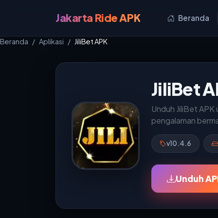
Jakarta Ride APK
Beranda
Beranda
Aplikasi
JiliBet APK
JiliBet 
Unduh JiliBet APK u
pengalaman bermai
v10.4.6
Unduh AP