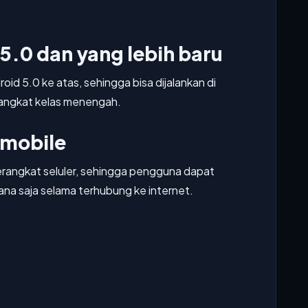
5.0 dan yang lebih baru
id 5.0 ke atas, sehingga bisa dijalankan di
angkat kelas menengah.
 mobile
perangkat seluler, sehingga pengguna dapat
ana saja selama terhubung ke internet.