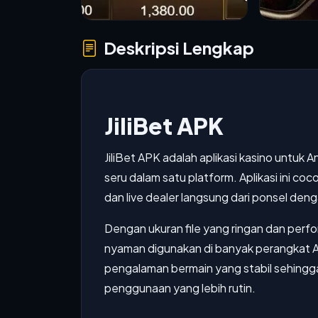
Deskripsi Lengkap
JiliBet APK
JiliBet APK adalah aplikasi kasino untuk
seru dalam satu platform. Aplikasi ini co
dan live dealer langsung dari ponsel de
Dengan ukuran file yang ringan dan perfo
nyaman digunakan di banyak perangkat An
pengalaman bermain yang stabil sehingga
penggunaan yang lebih rutin.