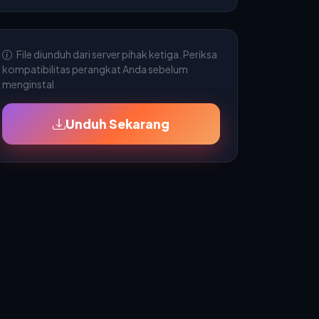
File diunduh dari server pihak ketiga. Periksa
kompatibilitas perangkat Anda sebelum
menginstal.
Unduh Sekarang