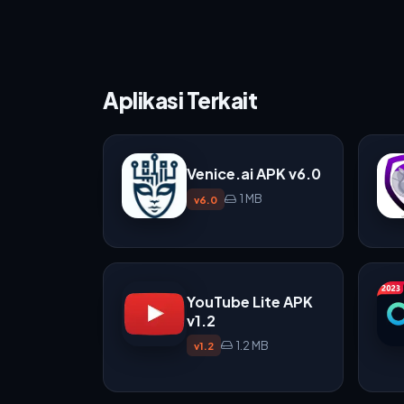
Aplikasi Terkait
Venice.ai APK v6.0
1 MB
v6.0
YouTube Lite APK
v1.2
1.2 MB
v1.2