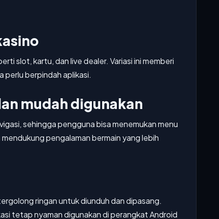
asino
ti slot, kartu, dan live dealer. Variasi ini memberi
 perlu berpindah aplikasi.
dan mudah digunakan
navigasi, sehingga pengguna bisa menemukan menu
 mendukung pengalaman bermain yang lebih
 tergolong ringan untuk diunduh dan dipasang.
asi tetap nyaman digunakan di perangkat Android