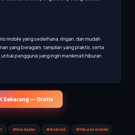
no mobile yang sederhana, ringan, dan mudah
inan yang beragam, tampilan yang praktis, serta
cok untuk pengguna yang ingin menikmati hiburan
 Sekarang — Gratis
t
#live dealer
#Android
#hiburan mobile