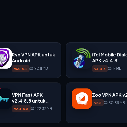
Ryn VPN APK untuk
iTel Mobile Dial
Android
APK v4.4.3
92.11 MB
17 MB
v60.4.2
v4.4.3
VPN Fast APK
Zoo VPN APK v
v2.4.8.8 untuk
30.88 MB
v2.8
Android
122.37 MB
v2.4.8.8