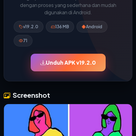
dengan proses yang sederhana dan mudah
digunakan di Android.
v19.2.0
136 MB
Android
71
Unduh APK v19.2.0
Screenshot