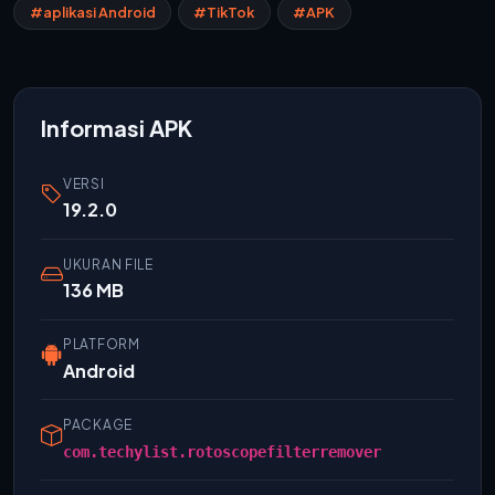
#aplikasi Android
#TikTok
#APK
Informasi APK
VERSI
19.2.0
UKURAN FILE
136 MB
PLATFORM
Android
PACKAGE
com.techylist.rotoscopefilterremover