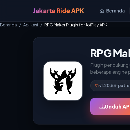
Jakarta Ride APK
Beranda
Beranda
Aplikasi
RPG Maker Plugin for JoiPlay APK
RPG Mak
Plugin pendukung u
beberapa engine p
v1.20.53-patre
Unduh AP