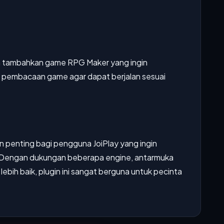
.
an tambahkan game RPG Maker yang ingin
 pembacaan game agar dapat berjalan sesuai
in penting bagi pengguna JoiPlay yang ingin
 Dengan dukungan beberapa engine, antarmuka
ebih baik, plugin ini sangat berguna untuk pecinta