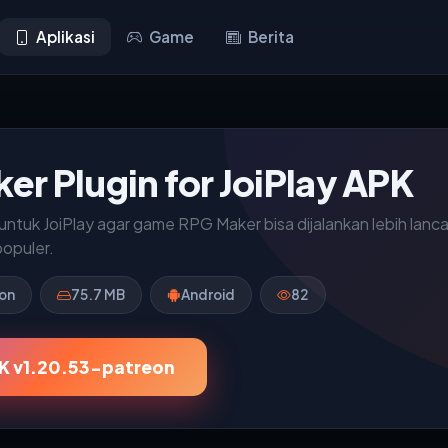
Aplikasi
Game
Berita
er Plugin for JoiPlay APK
ntuk JoiPlay agar game RPG Maker bisa dijalankan lebih lanc
opuler.
on
75.7 MB
Android
82
K v1.20.53-patreon