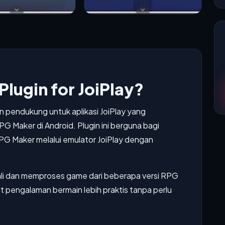
Plugin for JoiPlay?
in pendukung untuk aplikasi JoiPlay yang
 Maker di Android. Plugin ini berguna bagi
G Maker melalui emulator JoiPlay dengan
ali dan memproses game dari beberapa versi RPG
 pengalaman bermain lebih praktis tanpa perlu