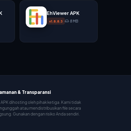
K
EhViewer APK
8 MB
v1.8.8.3
amanan & Transparansi
e APK dihosting oleh pihak ketiga. Kami tidak
gunggah atau mendistribusikan file secara
gsung. Gunakan dengan risiko Anda sendiri.