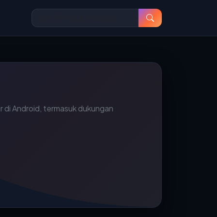
ar di Android, termasuk dukungan