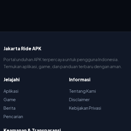
Jakarta Ride APK
Portal unduhan APK terpercaya untuk pengguna Indonesia.
Temukan aplikasi, game, dan panduan terbaru dengan aman.
Jelajahi
Informasi
Aplikasi
Tentang Kami
Game
Disclaimer
Berita
Kebijakan Privasi
Pencarian
Keamanan & Transparansi