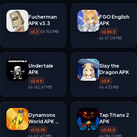
Fucherman
FGO English
APK v3.3
APK
154 MB
v3.3
v2.85.0
67.08 MB
Undertale
Slay the
APK
Dragon APK
v2.0.0
v3.9
142.67 MB
433 MB
Dynamons
Tap Titans 2
World APK -
APK
Game RPG
v1.12.75
v7.22.0
Monster
60.47 MB
186.12 MB