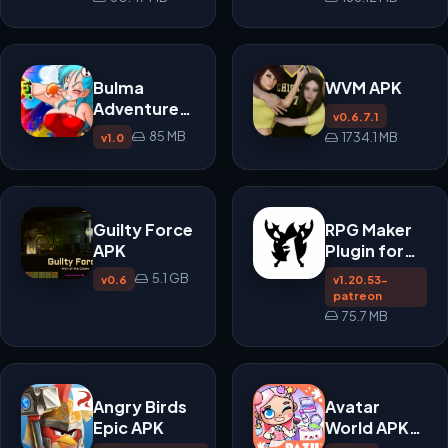
dengan
Pertarungan
Seru
Bulma
WVM APK
Adventure
v0.6.7.1
APK
85 MB
1734.1 MB
v1.0
Guilty Force
RPG Maker
APK
Plugin for
JoiPlay APK
5.1 GB
v0.6
v1.20.53-
patreon
75.7 MB
Angry Birds
Avatar
Epic APK
World APK