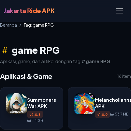
Jakarta Ride APK
Beranda
Tag: game RPG
game RPG
Aplikasi, game, dan artikel dengan tag
#game RPG
Aplikasi & Game
18 item
Summoners
Melancholiann
War APK
APK
53.7 MB
v9.0.8
v1.0.0
1.4 GB