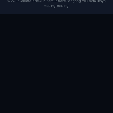
© 2026 Jakarta Ride APK. Semua merek dagang milik pemiliknya
masing-masing.