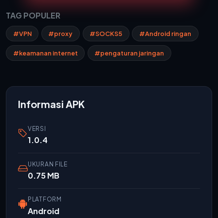
TAG POPULER
#VPN
#proxy
#SOCKS5
#Android ringan
#keamanan internet
#pengaturan jaringan
Informasi APK
VERSI
1.0.4
UKURAN FILE
0.75 MB
PLATFORM
Android