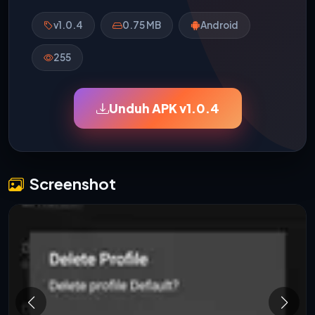
v1.0.4
0.75 MB
Android
255
Unduh APK v1.0.4
Screenshot