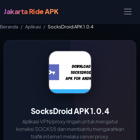
Jakarta Ride APK
Beranda
Aplikasi
SocksDroid APK 1.0.4
SocksDroid APK 1.0.4
Aplikasi VPN/proxy ringan untuk mengatur
koneksi SOCKS5 dan membantu mengarahkan
trafik internet melalui server proxy.