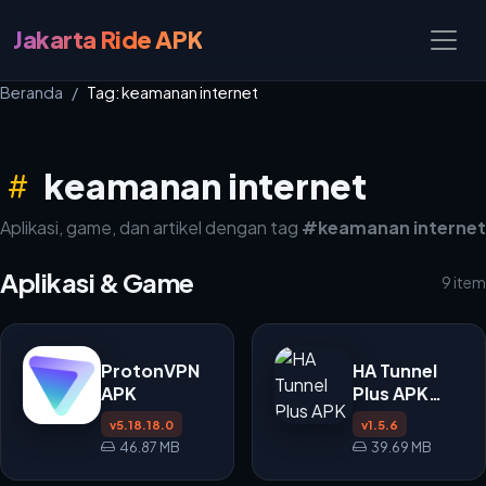
Jakarta Ride APK
Beranda
Tag: keamanan internet
keamanan internet
Aplikasi, game, dan artikel dengan tag
#keamanan internet
Aplikasi & Game
9 item
ProtonVPN
HA Tunnel
APK
Plus APK
v1.5.6
v5.18.18.0
v1.5.6
46.87 MB
39.69 MB