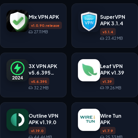
Mix VPN APK
SuperVPN
APK 3.1.4
v1.0.90.release
27.11 MB
v3.1.4
23.42 MB
3X VPN APK
Leaf VPN
v5.6.395
APK v1.39
untuk
v5.6.395
v1.39
Android
32.2 MB
19.26 MB
Outline VPN
Wire Tun
APK v1.19.0
APK
v1.19.0
v1.7.9
44.46 MB
25.33 MB