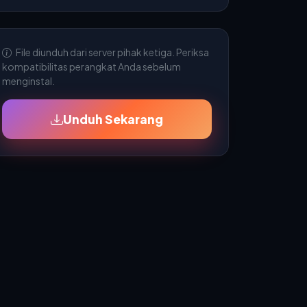
File diunduh dari server pihak ketiga. Periksa
kompatibilitas perangkat Anda sebelum
menginstal.
Unduh Sekarang