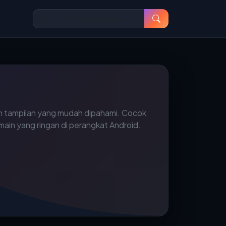
an tampilan yang mudah dipahami. Cocok
ain yang ringan di perangkat Android.