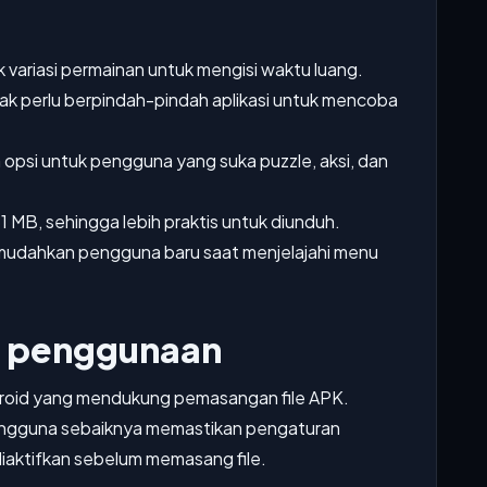
variasi permainan untuk mengisi waktu luang.
ak perlu berpindah-pindah aplikasi untuk mencoba
opsi untuk pengguna yang suka puzzle, aksi, dan
 MB, sehingga lebih praktis untuk diunduh.
udahkan pengguna baru saat menjelajahi menu
n penggunaan
droid yang mendukung pemasangan file APK.
, pengguna sebaiknya memastikan pengaturan
 diaktifkan sebelum memasang file.