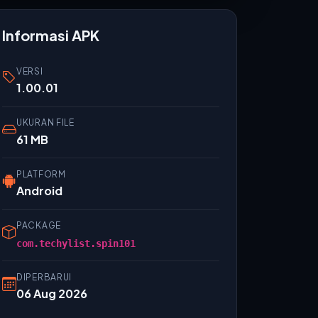
Informasi APK
VERSI
1.00.01
UKURAN FILE
61 MB
PLATFORM
Android
PACKAGE
com.techylist.spin101
DIPERBARUI
06 Aug 2026