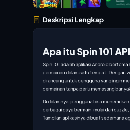
Deskripsi Lengkap
Apa itu Spin 101 A
Spin 101 adalah aplikasi Android bertem
permainan dalam satu tempat. Dengan versi
dirancang untuk pengguna yang ingin men
permainan tanpa perlu memasang banyak a
Di dalamnya, pengguna bisa menemukan l
berbagai gaya bermain, mulai dari puzzle, 
Tampilan aplikasinya dibuat sederhana ag