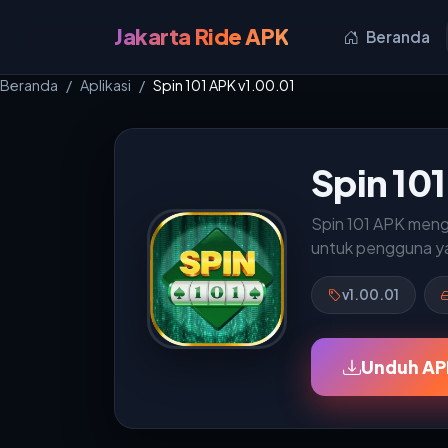
Jakarta Ride APK
Beranda
Beranda
Aplikasi
Spin 101 APK v1.00.01
Spin 10
Spin 101 APK meng
untuk pengguna ya
v1.00.01
Unduh AP