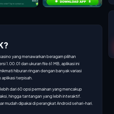
PK?
a kasino yang menawarkan beragam pilihan
 1.00.01 dan ukuran file 61 MB, aplikasi ini
ikmati hiburan ringan dengan banyak variasi
plikasi terpisah.
ebih dari 60 opsi permainan yang mencakup
aksi, hingga tantangan yang lebih interaktif.
ar mudah dipakai di perangkat Android sehari-hari.