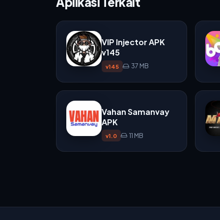
Aplikasi Terkait
VIP Injector APK
v145
37 MB
v145
Vahan Samanvay
APK
11 MB
v1.0