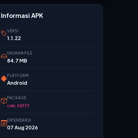
Informasi APK
VERSI
1.1.22
UKURAN FILE
84.7 MB
PLATFORM
Android
PACKAGE
com.td777
DIPERBARUI
07 Aug 2026