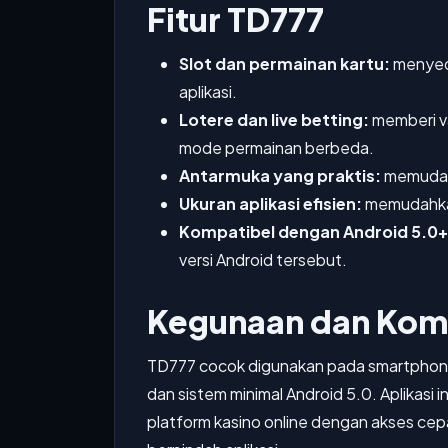
Fitur TD777
Slot dan permainan kartu:
menyedi
aplikasi.
Lotere dan live betting:
memberi va
mode permainan berbeda.
Antarmuka yang praktis:
memudahk
Ukuran aplikasi efisien:
memudahkan 
Kompatibel dengan Android 5.0+
versi Android tersebut.
Kegunaan dan Komp
TD777 cocok digunakan pada smartphone
dan sistem minimal Android 5.0. Aplikasi
platform kasino online dengan akses cep