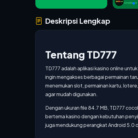
Deskripsi Lengkap
Tentang TD777
TD777 adalah aplikasi kasino online unt
ingin mengakses berbagai permainan taruh
menemukan slot, permainan kartu, lotere,
agar mudah digunakan.
Dengan ukuran file 84.7 MB, TD777 cocok
bertema kasino dengan kebutuhan penyimp
juga mendukung perangkat Android 5.0 d