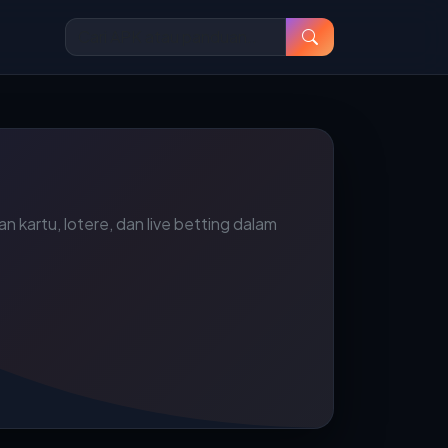
n kartu, lotere, dan live betting dalam