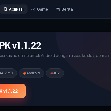
Aplikasi
Game
Berita
PK v1.1.22
asi kasino online untuk Android dengan akses ke slot, permaina
84.7 MB
Android
102
 v1.1.22