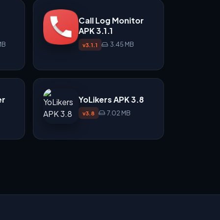
Call Log Monitor
APK 3.1.1
Edit
MB
3.45 MB
v3.1.1
fek
er
YoLikers APK 3.8
7.02 MB
v3.8