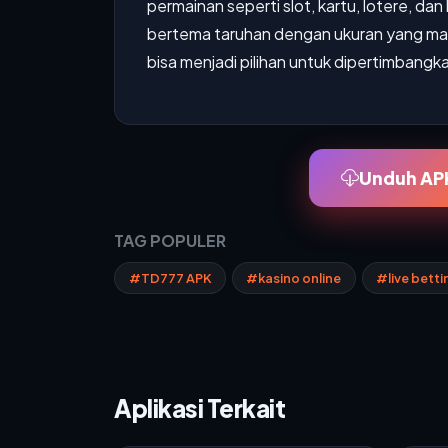
permainan seperti slot, kartu, lotere, dan 
bertema taruhan dengan ukuran yang mas
bisa menjadi pilihan untuk dipertimbangk
Unduh APK
TAG POPULER
#TD777 APK
#kasino online
#live betti
Aplikasi Terkait