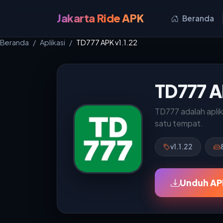
Jakarta Ride APK
Beranda
Beranda
Aplikasi
TD777 APK v1.1.22
TD777 A
TD777 adalah aplik
satu tempat.
v1.1.22
Unduh APK