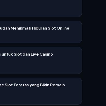
udah Menikmati Hiburan Slot Online
 untuk Slot dan Live Casino
e Slot Teratas yang Bikin Pemain