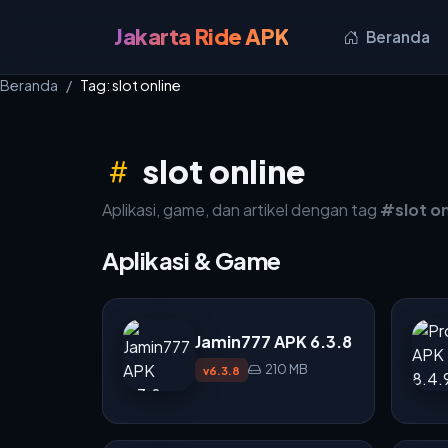
Jakarta Ride APK
Beranda
Beranda
Tag: slot online
slot online
Aplikasi, game, dan artikel dengan tag
#slot on
Aplikasi & Game
Jamin777 APK 6.3.8
210 MB
v6.3.8