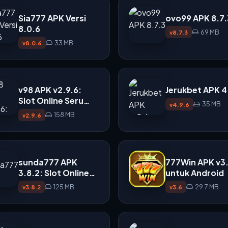
Sia777 APK Versi
ovo99 APK 8.7.
8.0.6
69 MB
v8.7.3
33 MB
v8.0.6
v98 APK v2.9.6:
Jerukbet APK 4
Slot Online Seru
35 MB
v4.9.6
dengan Grafis
158 MB
v2.9.6
Menarik
sunda777 APK
777Win APK v3
3.8.2: Slot Online
untuk Android
Seru dengan Grafis
125 MB
29.7 MB
v3.8.2
v3.6
Menarik