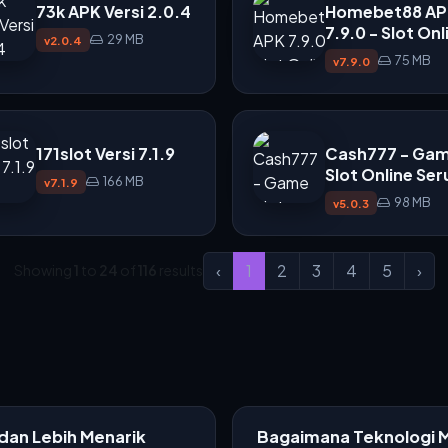
73k APK Versi 2.0.4
Homebet88 AP
7.9.0 - Slot Onl
29 MB
v2.0.4
Seru, Cepat, d
75 MB
v7.9.0
Penuh Bonus
171slot Versi 7.1.9
Cash777 - Ga
Slot Online Ser
166 MB
v7.1.9
dengan Bonus
98 MB
v5.0.3
Harian
‹
1
2
3
4
5
›
Showing
1
to
24
of
116
results
, dan Lebih Menarik
Bagaimana Teknologi 