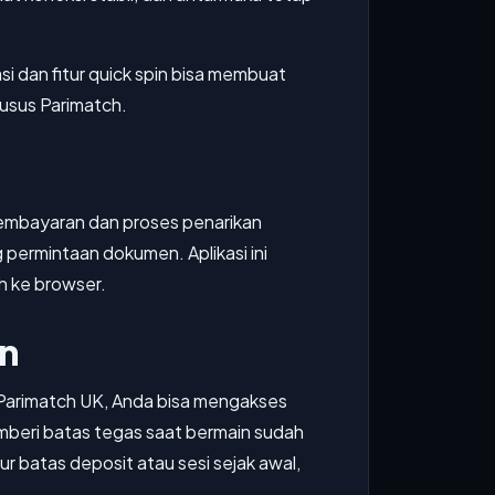
 dan fitur quick spin bisa membuat
husus Parimatch.
pembayaran dan proses penarikan
 permintaan dokumen. Aplikasi ini
h ke browser.
n
n Parimatch UK, Anda bisa mengakses
emberi batas tegas saat bermain sudah
 batas deposit atau sesi sejak awal,