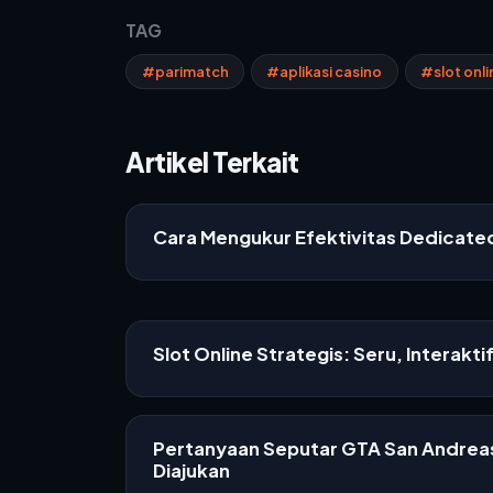
TAG
#parimatch
#aplikasi casino
#slot onli
Artikel Terkait
Cara Mengukur Efektivitas Dedicat
Slot Online Strategis: Seru, Interakti
Pertanyaan Seputar GTA San Andreas
Diajukan