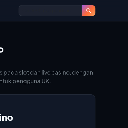
o
 pada slot dan live casino, dengan
 untuk pengguna UK.
ino