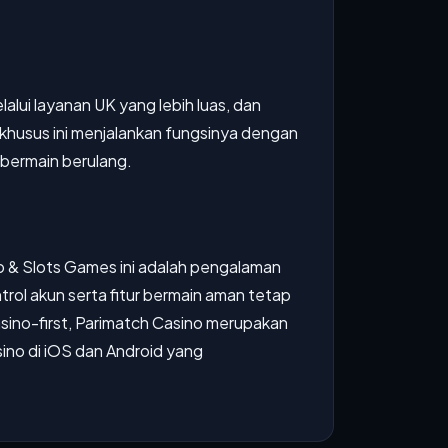
lui layanan UK yang lebih luas, dan
 khusus ini menjalankan fungsinya dengan
i bermain berulang.
ino & Slots Games ini adalah pengalaman
trol akun serta fitur bermain aman tetap
sino-first, Parimatch Casino merupakan
asino di iOS dan Android yang