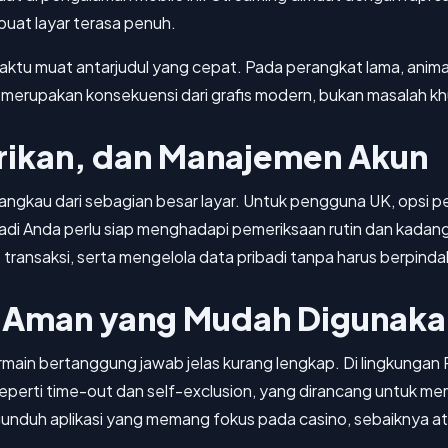
uat layar terasa penuh.
tu muat antarjudul yang cepat. Pada perangkat lama, animasi
ebih merupakan konsekuensi dari grafis modern, bukan masalah k
rikan, dan Manajemen Akun
angkau dari sebagian besar layar. Untuk pengguna UK, opsi 
 jadi Anda perlu siap menghadapi pemeriksaan rutin dan kadang
transaksi, serta mengelola data pribadi tanpa harus berpinda
h Aman yang Mudah Digunaka
rmain bertanggung jawab jelas kurang lengkap. Di lingkunga
 seperti time-out dan self-exclusion, yang dirancang untuk m
unduh aplikasi yang memang fokus pada casino, sebaiknya atur