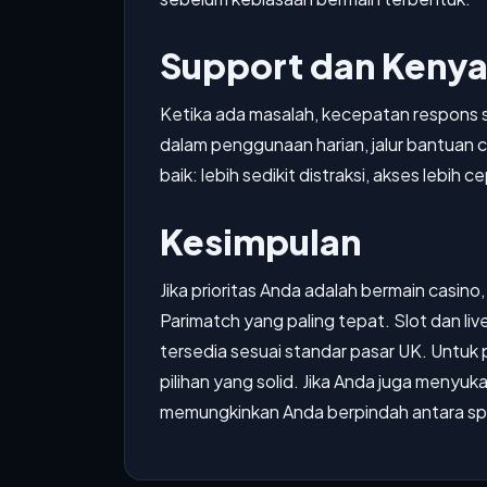
Support dan Keny
Ketika ada masalah, kecepatan respons s
dalam penggunaan harian, jalur bantuan 
baik: lebih sedikit distraksi, akses lebi
Kesimpulan
Jika prioritas Anda adalah bermain casin
Parimatch yang paling tepat. Slot dan li
tersedia sesuai standar pasar UK. Untuk
pilihan yang solid. Jika Anda juga menyuk
memungkinkan Anda berpindah antara sp