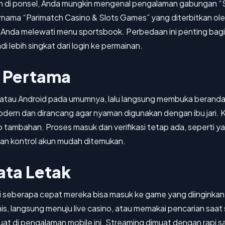
 di ponsel, Anda mungkin mengenal pengalaman gabungan “S
bernama “Parimatch Casino & Slots Games” yang diterbitkan ole
Anda melewati menu sportsbook. Perbedaan ini penting bagi
adi lebih singkat dari login ke permainan.
n Pertama
OS atau Android pada umumnya, lalu langsung membuka beranda
dern dan dirancang agar nyaman digunakan dengan ibu jari. Ke
no tambahan. Proses masuk dan verifikasi tetap ada, seperti y
t dan kontrol akun mudah ditemukan.
ata Letak
ri seberapa cepat mereka bisa masuk ke game yang diinginkan.
nis, langsung menuju live casino, atau memakai pencarian saat
kuat di pengalaman mobile ini. Streaming dimuat dengan rapi s