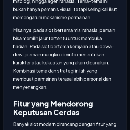
mitologi, hingga agen rahasia. Tema-tema ini
bukan hanya pemanis visual, tetapi sering kali ikut
memengaruhi mekanisme permainan.
Misalnya, pada slot bertema misi rahasia, pemain
bisa memilih jalur tertentu untuk membuka
hadiah. Pada slot bertema kerajaan atau dewa-
dewi, pemain mungkin diminta menentukan
karakter atau kekuatan yang akan digunakan.
Kombinasi tema dan strategi inilah yang
membuat permainan terasa lebih personal dan
menyenangkan.
Fitur yang Mendorong
Keputusan Cerdas
Banyak slot modern dirancang dengan fitur yang