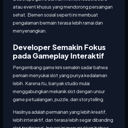
atau event khusus yang mendorong persaingan
sehat. Elemen sosial seperti ini membuat
pengalaman bermain terasa lebih ramai dan
menyenangkan.
Developer Semakin Fokus
pada Gameplay Interaktif
Pengembang game kini semakin sadar bahwa
pemain menyukai slot yang punya kedalaman
lebih. Karena itu, banyak studio mulai
menggabungkan mekanik slot dengan unsur
game petualangan, puzzle, dan storytelling.
Hasilnya adalah permainan yang lebih kreatif,
lebih interaktif, dan terasa lebih segar dibanding
slot tradisional. Inovasi ini menunjukkan bahwa