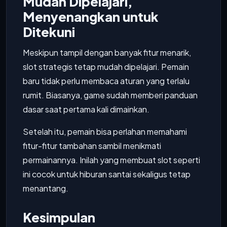
Mudah Dipelajari,
Menyenangkan untuk
Ditekuni
Meskipun tampil dengan banyak fitur menarik,
slot strategis tetap mudah dipelajari. Pemain
baru tidak perlu membaca aturan yang terlalu
rumit. Biasanya, game sudah memberi panduan
dasar saat pertama kali dimainkan.
Setelah itu, pemain bisa perlahan memahami
fitur-fitur tambahan sambil menikmati
permainannya. Inilah yang membuat slot seperti
ini cocok untuk hiburan santai sekaligus tetap
menantang.
Kesimpulan