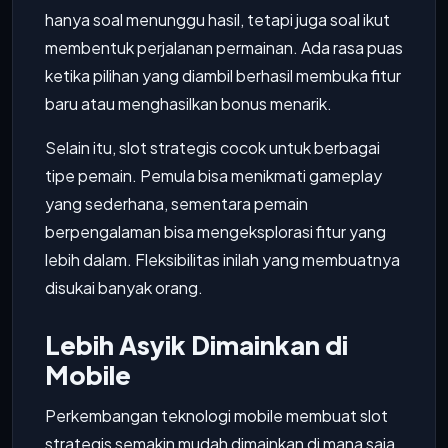
hanya soal menunggu hasil, tetapi juga soal ikut
membentuk perjalanan permainan. Ada rasa puas
ketika pilihan yang diambil berhasil membuka fitur
baru atau menghasilkan bonus menarik.
Selain itu, slot strategis cocok untuk berbagai
tipe pemain. Pemula bisa menikmati gameplay
yang sederhana, sementara pemain
berpengalaman bisa mengeksplorasi fitur yang
lebih dalam. Fleksibilitas inilah yang membuatnya
disukai banyak orang.
Lebih Asyik Dimainkan di
Mobile
Perkembangan teknologi mobile membuat slot
strategis semakin mudah dimainkan di mana saja.