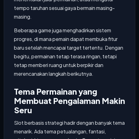
tempo taruhan sesuai gaya bermain masing-
masing.
Beberapa game juga menghadirkan sistem
progres, di mana pemain dapat membuka fitur
baru setelah mencapai target tertentu. Dengan
begitu, permainan tetap terasa ringan, tetapi
tetap memberi ruang untuk berpikir dan
merencanakan langkah berikutnya.
Tema Permainan yang
Membuat Pengalaman Makin
Seru
Slot berbasis strategi hadir dengan banyak tema
menarik. Ada tema petualangan, fantasi,