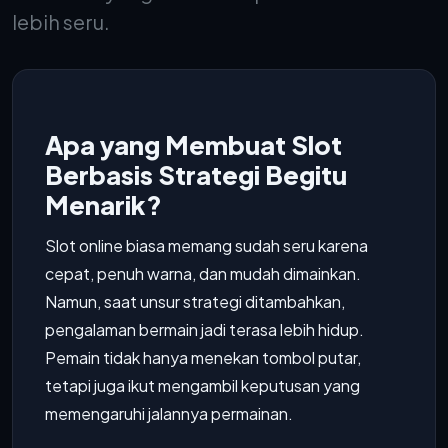
lebih seru.
Apa yang Membuat Slot
Berbasis Strategi Begitu
Menarik?
Slot online biasa memang sudah seru karena
cepat, penuh warna, dan mudah dimainkan.
Namun, saat unsur strategi ditambahkan,
pengalaman bermain jadi terasa lebih hidup.
Pemain tidak hanya menekan tombol putar,
tetapi juga ikut mengambil keputusan yang
memengaruhi jalannya permainan.