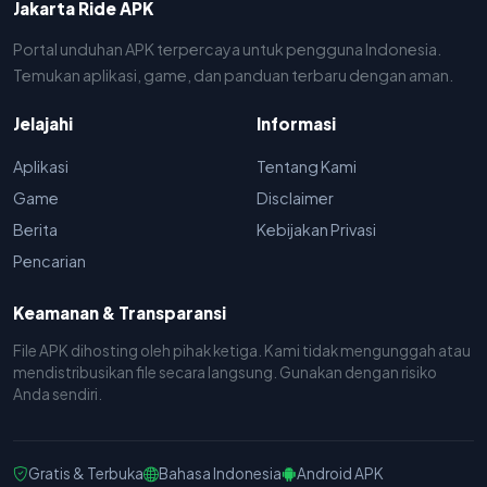
Jakarta Ride APK
Portal unduhan APK terpercaya untuk pengguna Indonesia.
Temukan aplikasi, game, dan panduan terbaru dengan aman.
Jelajahi
Informasi
Aplikasi
Tentang Kami
Game
Disclaimer
Berita
Kebijakan Privasi
Pencarian
Keamanan & Transparansi
File APK dihosting oleh pihak ketiga. Kami tidak mengunggah atau
mendistribusikan file secara langsung. Gunakan dengan risiko
Anda sendiri.
Gratis & Terbuka
Bahasa Indonesia
Android APK