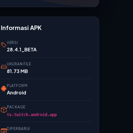
Informasi APK
VERSI
28.4.1_BETA
UKURAN FILE
81.73 MB
PLATFORM
Android
PACKAGE
tv.twitch.android.app
DIPERBARUI