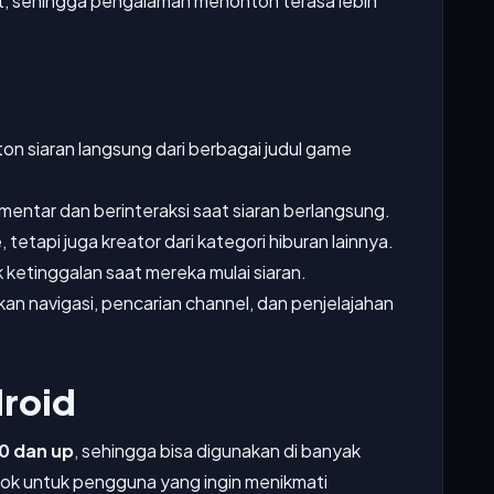
at, sehingga pengalaman menonton terasa lebih
n siaran langsung dari berbagai judul game
entar dan berinteraksi saat siaran berlangsung.
tetapi juga kreator dari kategori hiburan lainnya.
 ketinggalan saat mereka mulai siaran.
 navigasi, pencarian channel, dan penjelajahan
droid
0 dan up
, sehingga bisa digunakan di banyak
cocok untuk pengguna yang ingin menikmati