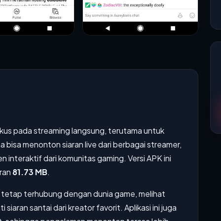
fokus pada streaming langsung, terutama untuk
a bisa menonton siaran live dari berbagai streamer,
 interaktif dari komunitas gaming. Versi APK ini
ran
81.73 MB
.
 tetap terhubung dengan dunia game, melihat
iaran santai dari kreator favorit. Aplikasi ini juga