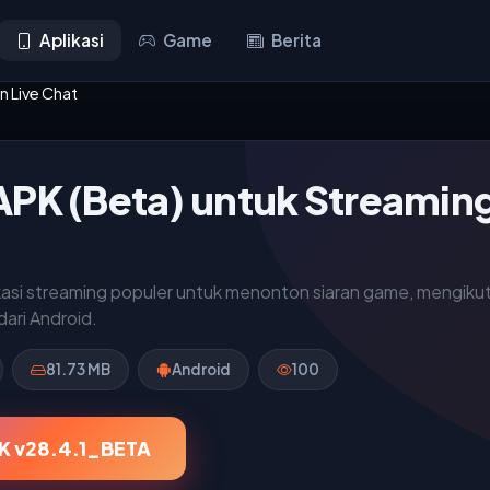
Aplikasi
Game
Berita
n Live Chat
APK (Beta) untuk Streamin
kasi streaming populer untuk menonton siaran game, mengikuti
dari Android.
81.73 MB
Android
100
K v28.4.1_BETA