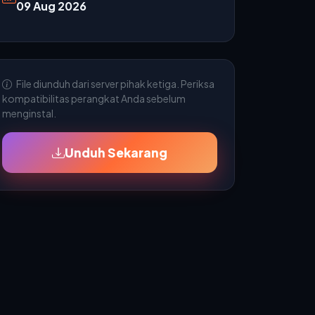
09 Aug 2026
File diunduh dari server pihak ketiga. Periksa
kompatibilitas perangkat Anda sebelum
menginstal.
Unduh Sekarang