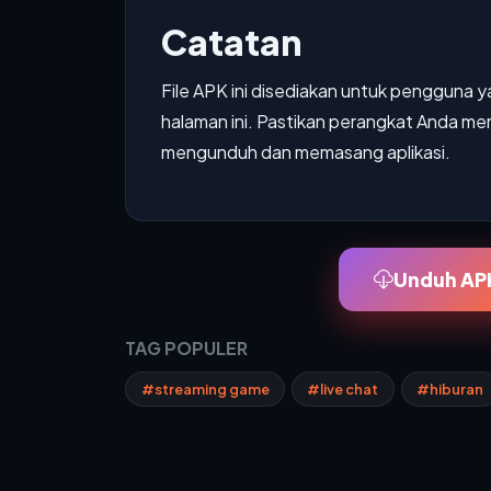
Catatan
File APK ini disediakan untuk pengguna y
halaman ini. Pastikan perangkat Anda me
mengunduh dan memasang aplikasi.
Unduh APK
TAG POPULER
#streaming game
#live chat
#hiburan