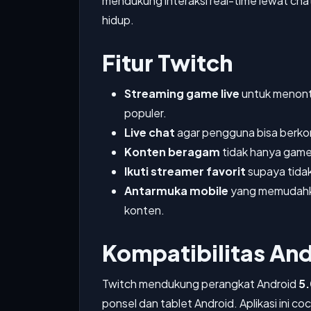
mendukung interaksi real-time lewat ch
hidup.
Fitur Twitch
Streaming game live
untuk menonto
populer.
Live chat
agar pengguna bisa berkom
Konten beragam
tidak hanya game, 
Ikuti streamer favorit
supaya tidak
Antarmuka mobile
yang memudahkan
konten.
Kompatibilitas An
Twitch mendukung perangkat Android
5.
ponsel dan tablet Android. Aplikasi ini 