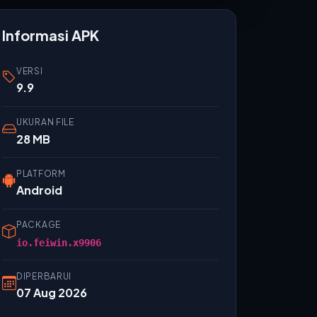
Informasi APK
VERSI
9.9
UKURAN FILE
28 MB
PLATFORM
Android
PACKAGE
io.feiwin.x9906
DIPERBARUI
07 Aug 2026