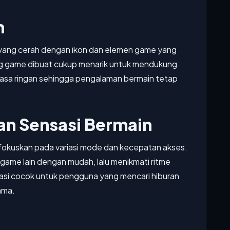
n
n yang cerah dengan ikon dan elemen game yang
hing game dibuat cukup menarik untuk mendukung
erasa ringan sehingga pengalaman bermain tetap
n Sensasi Bermain
ifokuskan pada variasi mode dan kecepatan akses.
 game lain dengan mudah, lalu menikmati ritme
kasi cocok untuk pengguna yang mencari hiburan
ama.