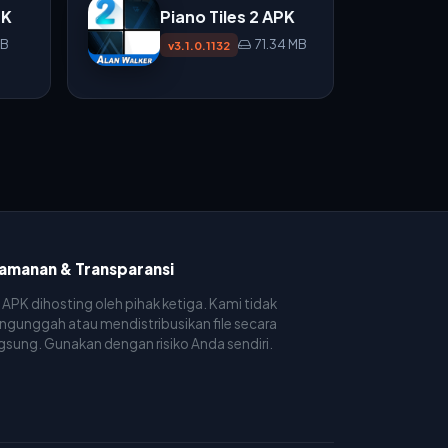
PK
Piano Tiles 2 APK
MB
71.34 MB
v3.1.0.1132
amanan & Transparansi
e APK dihosting oleh pihak ketiga. Kami tidak
gunggah atau mendistribusikan file secara
gsung. Gunakan dengan risiko Anda sendiri.