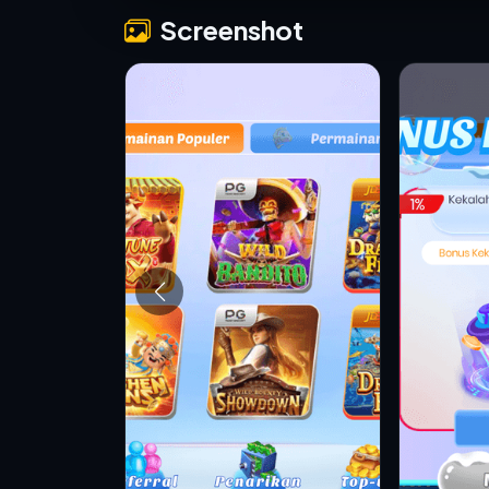
Screenshot