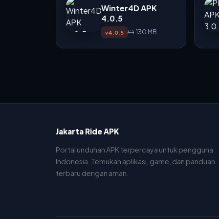
Winter4D APK
4.0.5
130 MB
v4.0.5
Jakarta Ride APK
Portal unduhan APK terpercaya untuk pengguna
Indonesia. Temukan aplikasi, game, dan panduan
terbaru dengan aman.