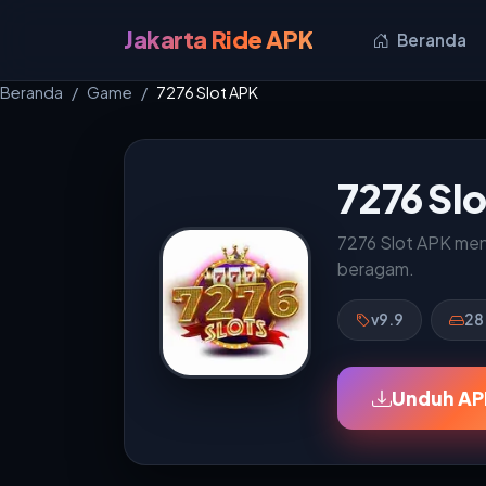
Jakarta Ride APK
Beranda
Beranda
Game
7276 Slot APK
7276 Sl
7276 Slot APK men
beragam.
v9.9
28
Unduh AP