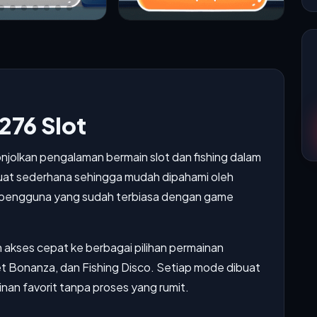
76 Slot
jolkan pengalaman bermain slot dan fishing dalam
buat sederhana sehingga mudah dipahami oleh
k pengguna yang sudah terbiasa dengan game
an akses cepat ke berbagai pilihan permainan
t Bonanza, dan Fishing Disco. Setiap mode dibuat
nan favorit tanpa proses yang rumit.