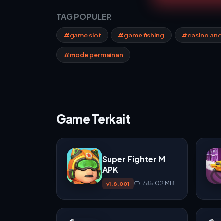
TAG POPULER
#game slot
#game fishing
#casino and
#mode permainan
Game Terkait
Super Fighter M
APK
785.02 MB
v1.8.001