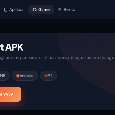
Aplikasi
Game
Berita
ot APK
ghadirkan permainan slot dan fishing dengan tampilan yang m
 MB
Android
92
K v9.9