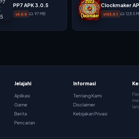
PP7 APK 3.0.5
Clockmaker A
97 MB
128.5 
v3.0.5
v103.0.1
Jelajahi
Informasi
Ke
Fil
Aplikasi
Tentang Kami
men
Game
Disclaimer
lan
Berita
Kebijakan Privasi
Pencarian