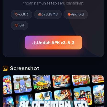
ringan namun tetap seru dimainkan.
v3.8.3
398.15 MB
Android
104
Unduh APK v3.8.3
Screenshot