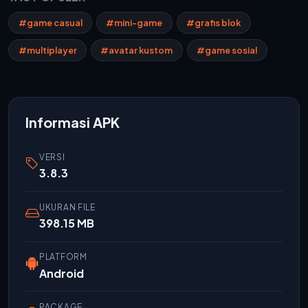
#game casual
#mini-game
#grafis blok
#multiplayer
#avatar kustom
#game sosial
Informasi APK
VERSI
3.8.3
UKURAN FILE
398.15 MB
PLATFORM
Android
PACKAGE