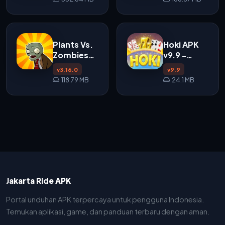
Plants Vs.
Hoki APK
Zombies
v9.9 -
Free APK
Game Slot
v3.16.0
v9.9
Sosial
118.79 MB
24.1 MB
dengan
Tema Seru
Jakarta Ride APK
Portal unduhan APK terpercaya untuk pengguna Indonesia.
Temukan aplikasi, game, dan panduan terbaru dengan aman.