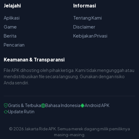
Jelajahi
Informasi
Aplikasi
Tentang Kami
Game
Disclaimer
Berita
Kebijakan Privasi
Pencarian
Keamanan & Transparansi
File APK dihosting oleh pihak ketiga. Kami tidak mengunggah atau
mendistribusikan file secara langsung. Gunakan dengan risiko
Anda sendiri.
Gratis & Terbuka
Bahasa Indonesia
Android APK
Update Rutin
© 2026 Jakarta Ride APK. Semua merek dagang milik pemiliknya
masing-masing.