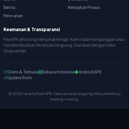
Berita
Kebijakan Privasi
Pencarian
Keamanan & Transparansi
File APK dihosting oleh pihak ketiga. Kami tidak mengunggah atau
mendistribusikan file secara langsung. Gunakan dengan risiko
Anda sendiri.
Gratis & Terbuka
Bahasa Indonesia
Android APK
Update Rutin
© 2026 Jakarta Ride APK. Semua merek dagang milik pemiliknya
masing-masing.