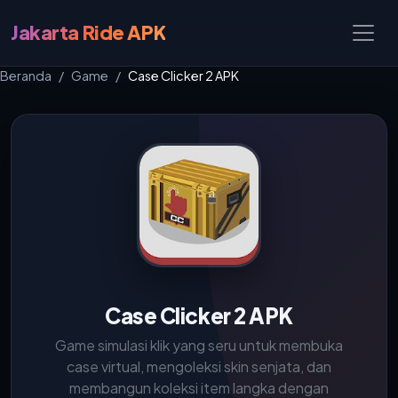
Jakarta Ride APK
Beranda
Game
Case Clicker 2 APK
Case Clicker 2 APK
Game simulasi klik yang seru untuk membuka
case virtual, mengoleksi skin senjata, dan
membangun koleksi item langka dengan