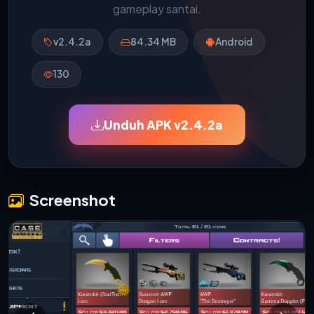
gameplay santai.
v2.4.2a
84.34 MB
Android
130
Unduh APK v2.4.2a
Screenshot