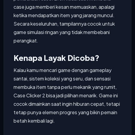
case juga memberi kesan memuaskan, apalagi
ketika mendapatkan item yang jarang muncul.
Secara keseluruhan, tampilannya cocok untuk
game simulasi ringan yang tidak membebani
perangkat.
Kenapa Layak Dicoba?
Kalau kamu mencari game dengan gameplay
santai, sistem koleksi yang seru, dan sensasi
membuka item tanpa perlu mekanik yang rumit,
Case Clicker 2 bisa jadi pilihan menarik. Game ini
cocok dimainkan saat ingin hiburan cepat, tetapi
tetap punya elemen progres yang bikin pemain
betah kembali lagi.