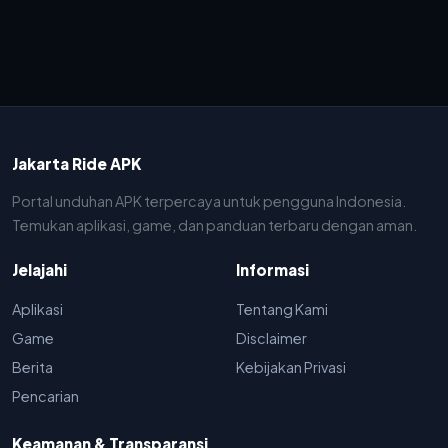
Jakarta Ride APK
Portal unduhan APK terpercaya untuk pengguna Indonesia.
Temukan aplikasi, game, dan panduan terbaru dengan aman.
Jelajahi
Informasi
Aplikasi
Tentang Kami
Game
Disclaimer
Berita
Kebijakan Privasi
Pencarian
Keamanan & Transparansi