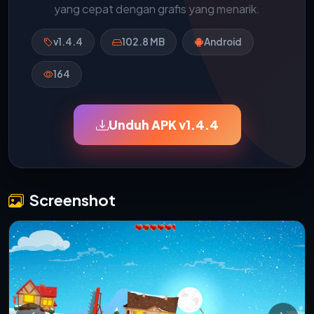
yang cepat dengan grafis yang menarik.
v1.4.4
102.8 MB
Android
164
Unduh APK v1.4.4
Screenshot