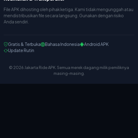
File APK dihosting oleh pihak ketiga. Kami tidak mengunggah atau
mendistribusikan file secara langsung. Gunakan dengan risiko
Anda sendiri.
Gratis & Terbuka
Bahasa Indonesia
Android APK
Update Rutin
© 2026 Jakarta Ride APK. Semua merek dagang milik pemiliknya
masing-masing.