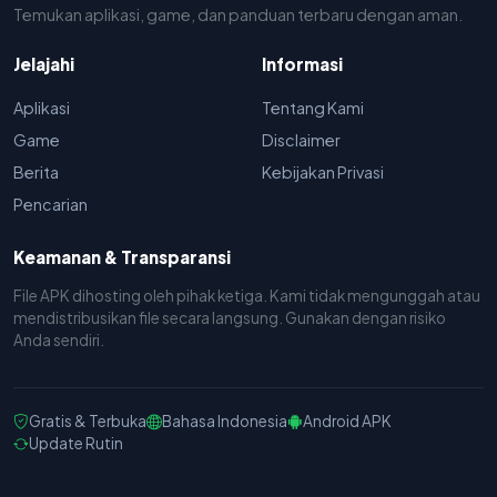
Temukan aplikasi, game, dan panduan terbaru dengan aman.
Jelajahi
Informasi
Aplikasi
Tentang Kami
Game
Disclaimer
Berita
Kebijakan Privasi
Pencarian
Keamanan & Transparansi
File APK dihosting oleh pihak ketiga. Kami tidak mengunggah atau
mendistribusikan file secara langsung. Gunakan dengan risiko
Anda sendiri.
Gratis & Terbuka
Bahasa Indonesia
Android APK
Update Rutin