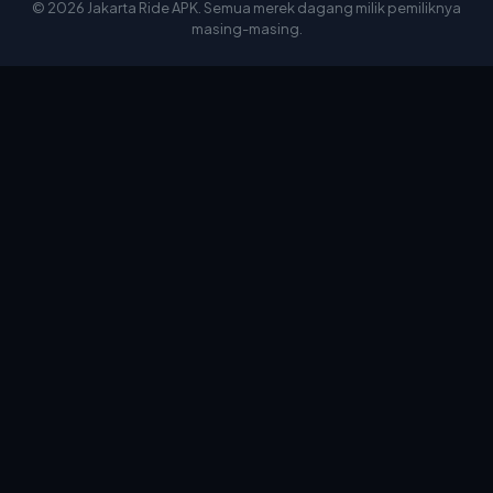
© 2026 Jakarta Ride APK. Semua merek dagang milik pemiliknya
masing-masing.