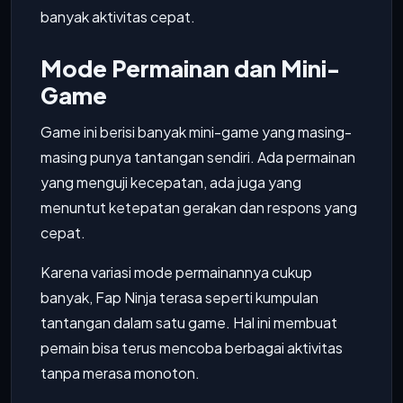
banyak aktivitas cepat.
Mode Permainan dan Mini-
Game
Game ini berisi banyak mini-game yang masing-
masing punya tantangan sendiri. Ada permainan
yang menguji kecepatan, ada juga yang
menuntut ketepatan gerakan dan respons yang
cepat.
Karena variasi mode permainannya cukup
banyak, Fap Ninja terasa seperti kumpulan
tantangan dalam satu game. Hal ini membuat
pemain bisa terus mencoba berbagai aktivitas
tanpa merasa monoton.