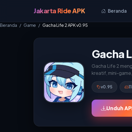
Jakarta Ride APK
Beranda
Beranda
Game
Gacha Life 2 APK v0.95
Gacha L
Gacha Life 2 meng
kreatif, mini-game
v0.95
1
Unduh AP