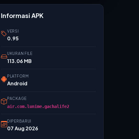
Informasi APK
VERSI
0.95
UKURAN FILE
113.06 MB
PLATFORM
Android
PACKAGE
air.com.lunime.gachalife2
DIPERBARUI
07 Aug 2026