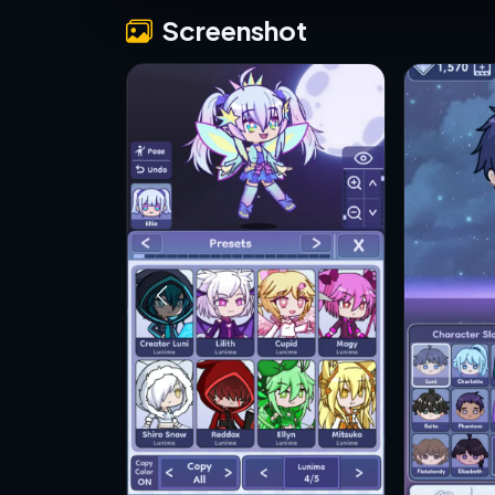
Screenshot