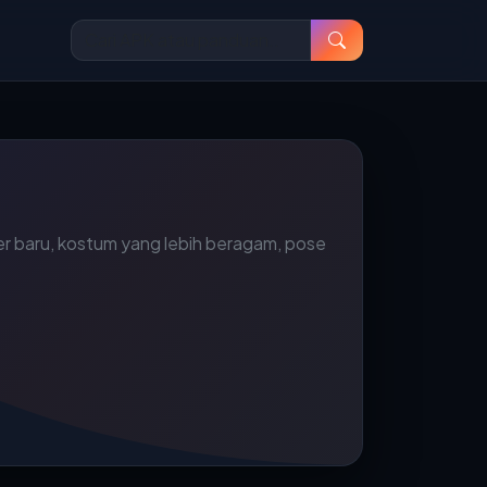
r baru, kostum yang lebih beragam, pose