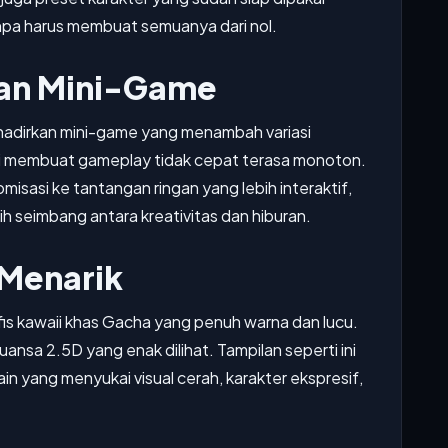
npa harus membuat semuanya dari nol.
an Mini-Game
ghadirkan mini-game yang menambah variasi
i membuat gameplay tidak cepat terasa monoton.
omisasi ke tantangan ringan yang lebih interaktif,
h seimbang antara kreativitas dan hiburan.
 Menarik
fis kawaii khas Gacha yang penuh warna dan lucu.
ansa 2.5D yang enak dilihat. Tampilan seperti ini
 yang menyukai visual cerah, karakter ekspresif,