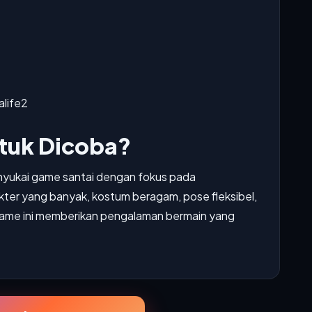
alife2
tuk Dicoba?
nyukai game santai dengan fokus pada
akter yang banyak, kostum beragam, pose fleksibel,
 game ini memberikan pengalaman bermain yang