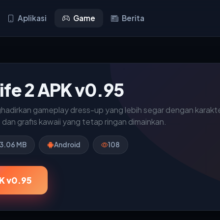
Aplikasi
Game
Berita
ife 2 APK v0.95
hadirkan gameplay dress-up yang lebih segar dengan karakte
, dan grafis kawaii yang tetap ringan dimainkan.
13.06 MB
Android
108
K v0.95