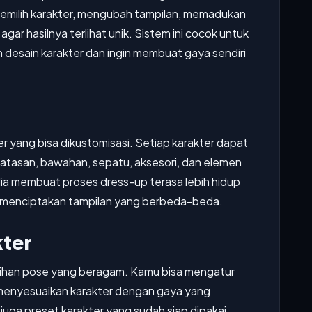
emilih karakter, mengubah tampilan, memadukan
gar hasilnya terlihat unik. Sistem ini cocok untuk
desain karakter dan ingin membuat gaya sendiri
 yang bisa dikustomisasi. Setiap karakter dapat
atasan, bawahan, sepatu, aksesori, dan elemen
dia membuat proses dress-up terasa lebih hidup
 menciptakan tampilan yang berbeda-beda.
kter
ilihan pose yang beragam. Kamu bisa mengatur
 menyesuaikan karakter dengan gaya yang
ia juga preset karakter yang sudah siap dipakai