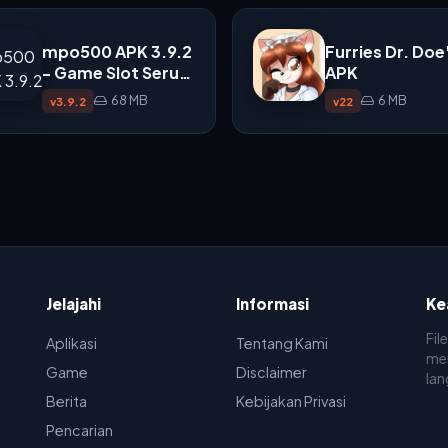
mpo500 APK 3.9.2
Furries Dr. Doe
- Game Slot Seru
APK
dengan Gameplay
68 MB
6 MB
v3.9.2
v22
Cepat
Jelajahi
Informasi
Ke
Fil
Aplikasi
Tentang Kami
men
Game
Disclaimer
lan
Berita
Kebijakan Privasi
Pencarian