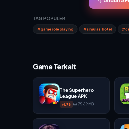
Unduh APK
TAG POPULER
#game role playing
#simulasi hotel
#ce
Game Terkait
The Superhero
League APK
75.89 MB
v1.78