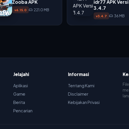
Zooba APK
idr77 APK Versi
3.4.7
221.0 MB
v6.15.0
36 MB
v3.4.7
Jelajahi
Informasi
Ke
Fil
Aplikasi
Tentang Kami
men
Game
Disclaimer
lan
Berita
Kebijakan Privasi
Pencarian