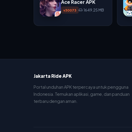
Ace Racer APK
1649.25 MB
v30073
Jakarta Ride APK
Portal unduhan APK terpercaya untuk pengguna
Indonesia. Temukan aplikasi, game, dan panduan
terbaru dengan aman.