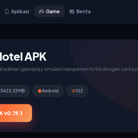
Aplikasi
Game
Berita
otel APK
dirkan gameplay simulasi manajemen hotel dengan cerita penu
13423.33 MB
Android
102
 v0.19.1