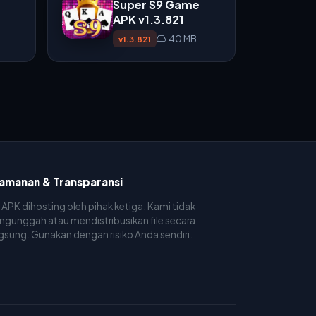
Super S9 Game
APK v1.3.821
40 MB
v1.3.821
amanan & Transparansi
e APK dihosting oleh pihak ketiga. Kami tidak
gunggah atau mendistribusikan file secara
gsung. Gunakan dengan risiko Anda sendiri.