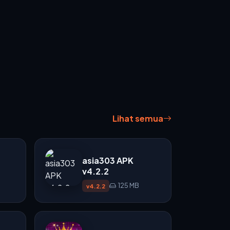
Lihat semua
asia303 APK
v4.2.2
125 MB
v4.2.2