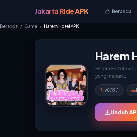
Jakarta Ride APK
Beranda
Beranda
Game
Harem Hotel APK
Harem H
Harem Hotel mengha
yang menarik.
v0.19.1
Unduh APK