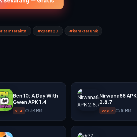
 Sekarang — Gratis
rita interaktif
#grafis 2D
#karakter unik
Ben 10: A Day With
Nirwana88 APK
Gwen APK 1.4
2.8.7
34 MB
81 MB
v1.4
v2.8.7