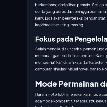
berkembang dari pilihan pemain. Setiap 
cerita yang berbeda, sehingga permainan 
kamu juga akan berinteraksi dengan staf, 
kepribadian masing-masing.
Fokus pada Pengelola
Selain mengikuti alur cerita, pemain ju
membuat game ini tidak monoton. Kamu 
memperhatikan dinamika antar karakter. 
campuran simulasi, visual novel, dan role p
Mode Permainan da
Harem Hotel lebih menekankan mode ceri
ada mode kompetitif, tetapi justru keku