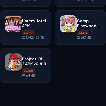
Harem Hotel
Camp
APK
Pinewood
APK
v0.19.1
v2.9.2
13423.33 MB
510 MB
Project JBL
2 APK v0.8.0
v0.8.0
64 MB