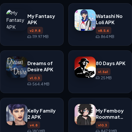
My Fantasy
Watashi No
APK
Loli APK
v2.9.8
v8.5.6
119.97 MB
864 MB
Dreams of
80 Days APK
Desire APK
v1.5a1
25 MB
v1.0.3
564.4 MB
Kelly Family
My Femboy
2 APK
Roommate
APK
v4.8
v10.3
180 MB
847.9 MB