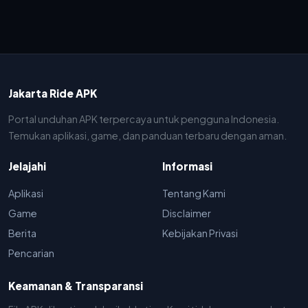
Jakarta Ride APK
Portal unduhan APK terpercaya untuk pengguna Indonesia.
Temukan aplikasi, game, dan panduan terbaru dengan aman.
Jelajahi
Informasi
Aplikasi
Tentang Kami
Game
Disclaimer
Berita
Kebijakan Privasi
Pencarian
Keamanan & Transparansi