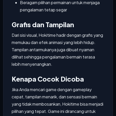
Beragam pilihan permainan untuk menjaga
pengalaman tetap segar
Grafis dan Tampilan
Dari sisi visual, Hokitime hadir dengan grafis yang
memukau dan efek animasi yang lebih hidup.
Tampilan antarmukanya juga dibuat nyaman
dilihat sehingga pengalaman bermain terasa
lebih menyenangkan.
Kenapa Cocok Dicoba
Jika Anda mencari game dengan gameplay
cepat, tampilan menarik, dan sensasi bermain
yang tidak membosankan, Hokitime bisa menjadi
pilihan yang tepat. Game ini dirancang untuk