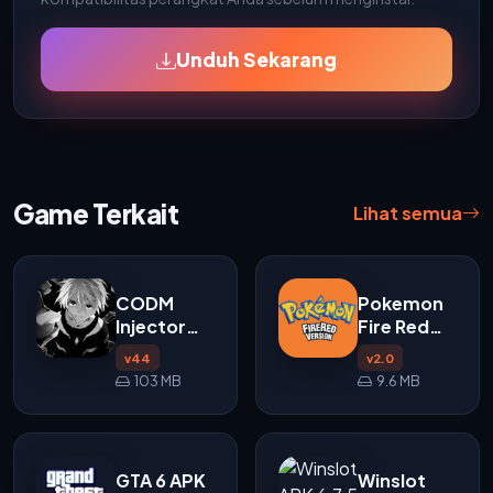
Unduh Sekarang
Game Terkait
Lihat semua
CODM
Pokemon
Injector
Fire Red
APK
APK
v44
v2.0
103 MB
9.6 MB
GTA 6 APK
Winslot