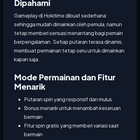
Dipahami
Gameplay di Hokitime dibuat sederhana
sehingga mudah dimainkan oleh pemula, namun
tetap memberi sensasi menantang bagi pemain
berpengalaman. Setiap putaran terasa dinamis,
membuat permainan tetap seru untuk dimainkan
kapan saja.
Mode Permainan dan Fitur
Menarik
Putaran spin yang responsif dan mulus
Bonus menarik untuk menambah keseruan
bermain
Fitur spin gratis yang memberi variasi saat
bermain