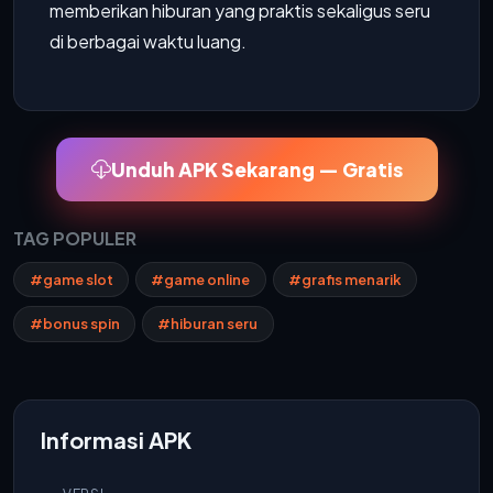
memberikan hiburan yang praktis sekaligus seru
di berbagai waktu luang.
Unduh APK Sekarang — Gratis
TAG POPULER
#game slot
#game online
#grafis menarik
#bonus spin
#hiburan seru
Informasi APK