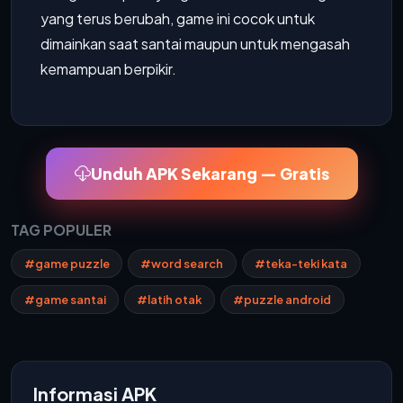
yang terus berubah, game ini cocok untuk
dimainkan saat santai maupun untuk mengasah
kemampuan berpikir.
Unduh APK Sekarang — Gratis
TAG POPULER
#game puzzle
#word search
#teka-teki kata
#game santai
#latih otak
#puzzle android
Informasi APK