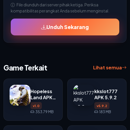
File diunduh dari server pihak ketiga. Periksa
kompatibilitas perangkat Anda sebelum menginstal.
Unduh Sekarang
Game Terkait
Lihat semua
Hopeless
kkslot777
Land APK
APK 5.9.2
v1.0
v1.0
v5.9.2
353.79 MB
183 MB