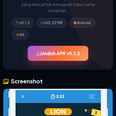
yang seru untuk mengasah fokus serta
ketelitian.
v5.1.2
160.22 MB
Android
86
Unduh APK v5.1.2
Screenshot