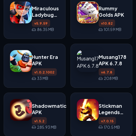
Miraculous
Rummy
Ladybug
Golds APK
APK
v5.9.59
v10.82
86.35 MB
101.59 MB
Hunter Era
Musang178
APK
APK 6.7.8
v1.0.2.1002
v6.7.8
33 MB
208 MB
Shadowmatic
Stickman
APK
Legends
APK
v1.5.2
v7.0.15
285.93 MB
170.5 MB