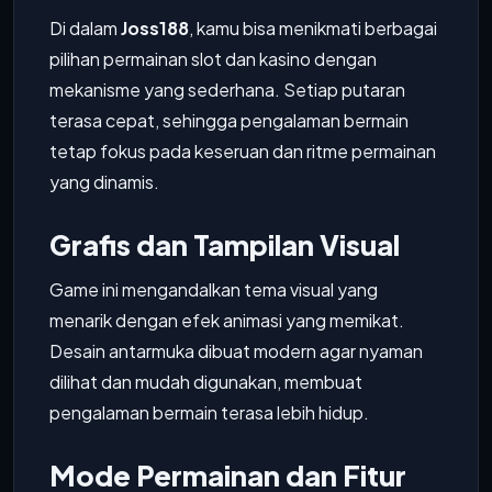
Di dalam
Joss188
, kamu bisa menikmati berbagai
pilihan permainan slot dan kasino dengan
mekanisme yang sederhana. Setiap putaran
terasa cepat, sehingga pengalaman bermain
tetap fokus pada keseruan dan ritme permainan
yang dinamis.
Grafis dan Tampilan Visual
Game ini mengandalkan tema visual yang
menarik dengan efek animasi yang memikat.
Desain antarmuka dibuat modern agar nyaman
dilihat dan mudah digunakan, membuat
pengalaman bermain terasa lebih hidup.
Mode Permainan dan Fitur