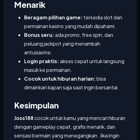
Menarik
Beragam pilihan game:
tersedia slot dan
permainan kasino yang mudah dipahami.
Bonus seru:
ada promo, free spin, dan
peluang jackpot yang menambah
antusiasme.
Login praktis:
akses cepat untuk langsung
masuk ke permainan.
Cocok untuk hiburan harian:
bisa
dimainkan kapan saja saat ingin bersantai.
Kesimpulan
Joss188
cocok untuk kamu yang mencari hiburan
dengan gameplay cepat, grafis menarik, dan
sensasi bermain yang menegangkan. Jika ingin