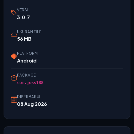
VERSI
3.0.7
UKURAN FILE
56 MB
PLATFORM
Android
PACKAGE
com.joss188
DIPERBARUI
08 Aug 2026