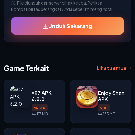
File diunduh dari server pihak ketiga. Periksa
kompatibilitas perangkat Anda sebelum menginstal.
Unduh Sekarang
Game Terkait
Lihat semua
v07 APK
Enjoy Shan
6.2.0
APK
v6.2.0
v101
113 MB
135 MB