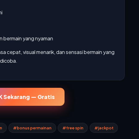
i
an bermain yang nyaman
sa cepat, visual menarik, dan sensasi bermain yang
 dicoba.
 Sekarang — Gratis
n
#bonus permainan
#free spin
#jackpot