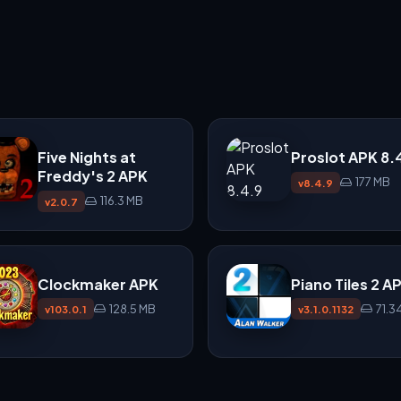
Five Nights at
Proslot APK 8.
Freddy's 2 APK
177 MB
v8.4.9
116.3 MB
v2.0.7
Clockmaker APK
Piano Tiles 2 A
128.5 MB
71.3
v103.0.1
v3.1.0.1132