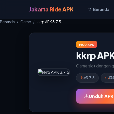
Jakarta Ride APK
Beranda
Beranda
Game
kkrp APK 3.7.5
MOD APK
kkrp APK
Game slot dengan g
v3.7.5
13
Unduh APK 