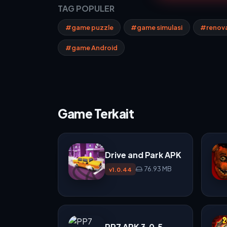
TAG POPULER
#game puzzle
#game simulasi
#renova
#game Android
Game Terkait
Drive and Park APK
76.93 MB
v1.0.44
PP7 APK 3.0.5