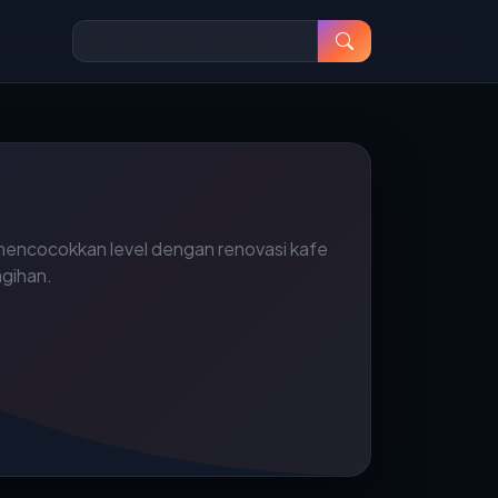
encocokkan level dengan renovasi kafe
agihan.