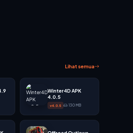
Lihat semua
4.9
Winter4D APK
4.0.5
130 MB
v4.0.5
PK
Offroad Outlaws