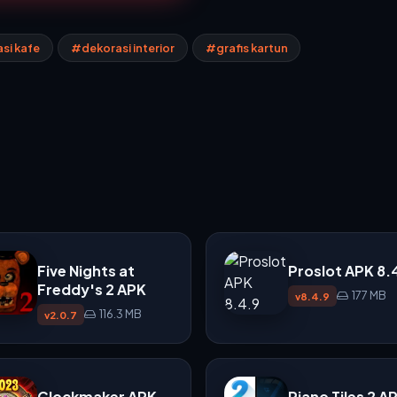
si kafe
#dekorasi interior
#grafis kartun
Five Nights at
Proslot APK 8.
Freddy's 2 APK
177 MB
v8.4.9
116.3 MB
v2.0.7
Clockmaker APK
Piano Tiles 2 A