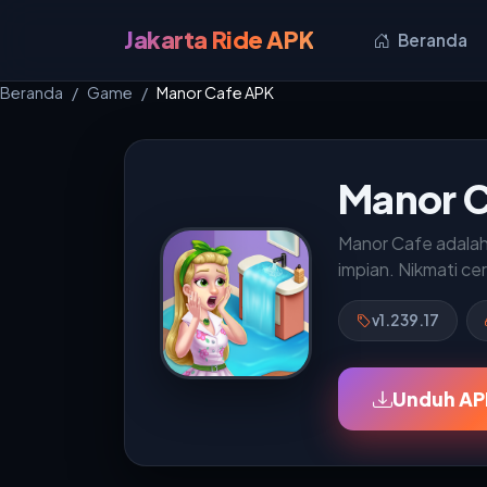
Jakarta Ride APK
Beranda
Beranda
Game
Manor Cafe APK
Manor C
Manor Cafe adalah
impian. Nikmati cer
v1.239.17
Unduh APK