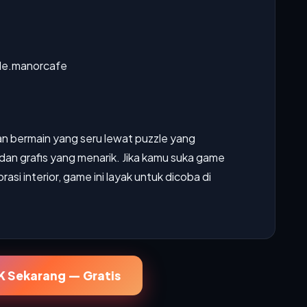
le.manorcafe
 bermain yang seru lewat puzzle yang
dan grafis yang menarik. Jika kamu suka game
si interior, game ini layak untuk dicoba di
 Sekarang — Gratis