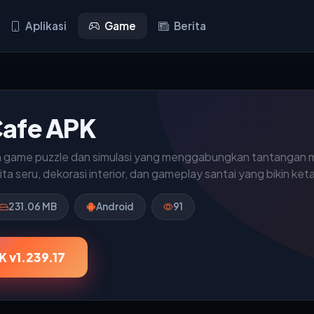
Aplikasi
Game
Berita
afe APK
 game puzzle dan simulasi yang menggabungkan tantangan m
ita seru, dekorasi interior, dan gameplay santai yang bikin ket
231.06 MB
Android
91
 v1.239.17