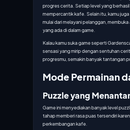
progres cerita. Setiap level yang berhas
mempercantik kafe. Selain itu, kamu jug
mulai dari melayani pelanggan, membuka a
yang ada di dalam game.
Kalau kamu suka game seperti Gardens
sensasi yang mirip dengan sentuhan ceri
progresmu, semakin banyak tantangan puz
Mode Permainan da
Puzzle yang Menanta
Game ini menyediakan banyak level puzzl
tahap memberi rasa puas tersendiri kare
perkembangan kafe.