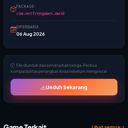
PACKAGE
com.netfreegames.mw3d
DIPERBARUI
06 Aug 2026
File diunduh dari server pihak ketiga. Periksa
kompatibilitas perangkat Anda sebelum menginstal.
Unduh Sekarang
Game Terkait
Lihat semua