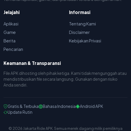
Jelajahi
Informasi
Aplikasi
Tentang Kami
Game
Disclaimer
Berita
Kebijakan Privasi
Pencarian
Keamanan & Transparansi
File APK dihosting oleh pihak ketiga. Kami tidak mengunggah atau
mendistribusikan file secara langsung. Gunakan dengan risiko
Anda sendiri.
Gratis & Terbuka
Bahasa Indonesia
Android APK
Update Rutin
© 2026 Jakarta Ride APK. Semua merek dagang milik pemiliknya