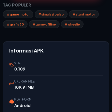
TAG POPULER
#game motor
#simulasi balap
#stunt motor
#grafis 3D
#game offline
#wheelie
Informasi APK
VERSI
0.109
UKURAN FILE
109.91 MB
PLATFORM
Android