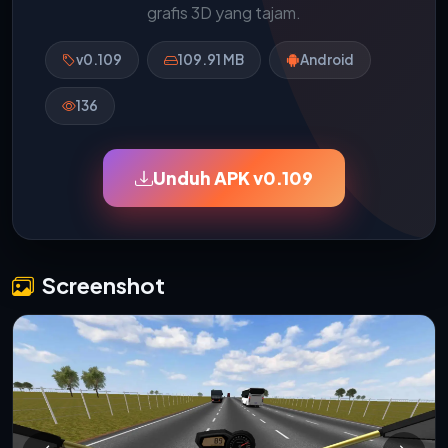
grafis 3D yang tajam.
v0.109
109.91 MB
Android
136
Unduh APK v0.109
Screenshot