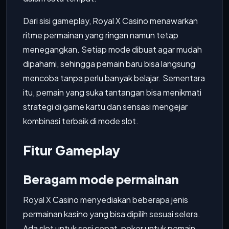
Dari sisi gameplay, Royal X Casino menawarkan
ritme permainan yang ringan namun tetap
menegangkan. Setiap mode dibuat agar mudah
dipahami, sehingga pemain baru bisa langsung
mencoba tanpa perlu banyak belajar. Sementara
itu, pemain yang suka tantangan bisa menikmati
strategi di game kartu dan sensasi mengejar
kombinasi terbaik di mode slot.
Fitur Gameplay
Beragam mode permainan
Royal X Casino menyediakan beberapa jenis
permainan kasino yang bisa dipilih sesuai selera.
Ada slot untuk sesi cepat, poker untuk pemain