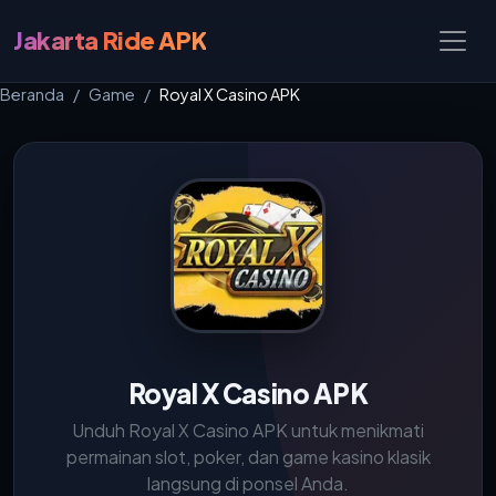
Jakarta Ride APK
Beranda
Game
Royal X Casino APK
Royal X Casino APK
Unduh Royal X Casino APK untuk menikmati
permainan slot, poker, dan game kasino klasik
langsung di ponsel Anda.