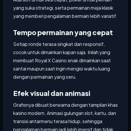
yang suka strategi, serta permainan meja klasik
yang memberi pengalaman bermain lebih variatif.
Tempo permainan yang cepat
Setiap ronde terasa singkat dan responsif,
cocok untuk dimainkan kapan saja. Inilah yang
membuat Royal X Casino enak dimainkan saat
santai maupun saat ingin mengisi waktu luang
dengan permainan yang seru.
Efek visual dan animasi
Grafisnya dibuat berwarna dengan tampilan khas
kasino modern. Animasi gulungan slot, kartu, dan
transisi antarmenu terasa hidup, sehingga
pengalaman bermain jadi lebih imersif dan tidak