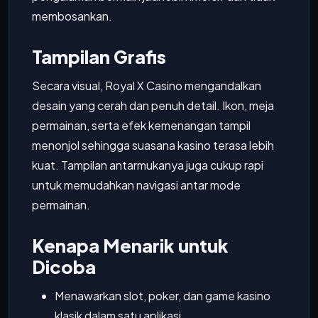
membosankan.
Tampilan Grafis
Secara visual, Royal X Casino mengandalkan
desain yang cerah dan penuh detail. Ikon, meja
permainan, serta efek kemenangan tampil
menonjol sehingga suasana kasino terasa lebih
kuat. Tampilan antarmukanya juga cukup rapi
untuk memudahkan navigasi antar mode
permainan.
Kenapa Menarik untuk
Dicoba
Menawarkan slot, poker, dan game kasino
klasik dalam satu aplikasi.