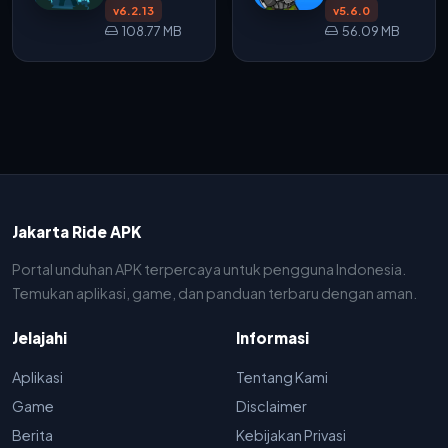
Mini Militia
v6.2.13
v5.6.0
APK
108.77 MB
56.09 MB
Jakarta Ride APK
Portal unduhan APK terpercaya untuk pengguna Indonesia.
Temukan aplikasi, game, dan panduan terbaru dengan aman.
Jelajahi
Informasi
Aplikasi
Tentang Kami
Game
Disclaimer
Berita
Kebijakan Privasi