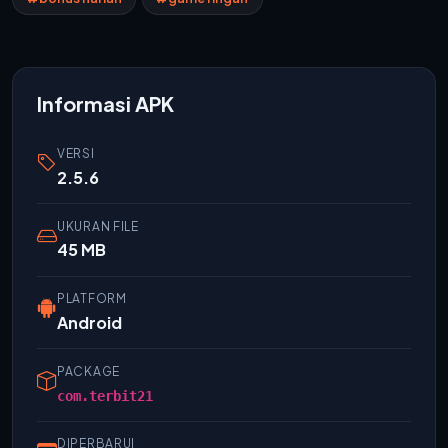
Informasi APK
VERSI
2.5.6
UKURAN FILE
45 MB
PLATFORM
Android
PACKAGE
com.terbit21
DIPERBARUI