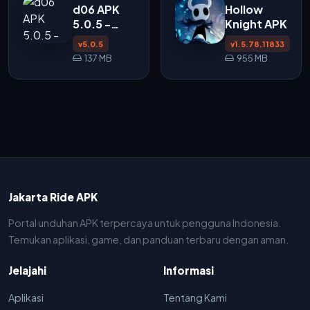
d06 APK
Hollow
5.0.5 -
Knight APK
Game Slot
v5.0.5
v1.5.78.11833
Seru
137 MB
955 MB
dengan
Bonus
Menarik
Jakarta Ride APK
Portal unduhan APK terpercaya untuk pengguna Indonesia.
Temukan aplikasi, game, dan panduan terbaru dengan aman.
Jelajahi
Informasi
Aplikasi
Tentang Kami