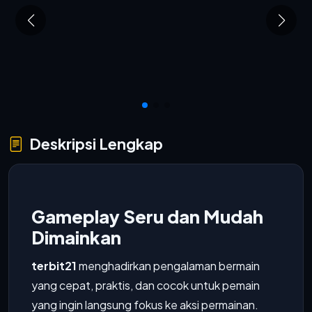
Deskripsi Lengkap
Gameplay Seru dan Mudah
Dimainkan
terbit21
menghadirkan pengalaman bermain
yang cepat, praktis, dan cocok untuk pemain
yang ingin langsung fokus ke aksi permainan.