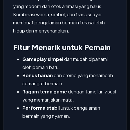
yang modern dan efek animasi yang halus.
Kombinasi warna, simbol, dan transisi layar
membuat pengalaman bermain terasa lebih
hidup dan menyenangkan.
Fitur Menarik untuk Pemain
Gameplay simpel
dan mudah dipahami
oleh pemain baru.
Bonus harian
dan promo yang menambah
semangat bermain.
Ragam tema game
dengan tampilan visual
yang memanjakan mata.
Performa stabil
untuk pengalaman
bermain yang nyaman.