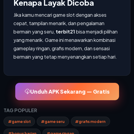
Kenapa Layak Dicoba
Jika kamu mencari game slot dengan akses
cepat, tampilan menarik, dan pengalaman
bermain yang seru,
terbit21
bisa menjadi pilihan
yang menarik. Game ini menawarkan kombinasi
gameplay ringan, grafis modern, dan sensasi
bermain yang tetap menyenangkan setiap hari.
Unduh APK Sekarang — Gratis
TAG POPULER
#game slot
#game seru
#grafis modern
#bonus harian
#game ringan