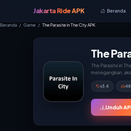
Jakarta Ride APK
Beranda
Beranda
Game
The Parasite in The City APK
The Para
The Parasite in Th
menegangkan, aksi
v3.4
48
Unduh AP