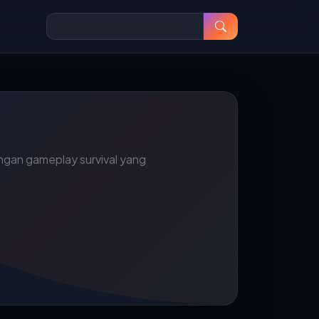
engan gameplay survival yang