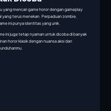
amu yang mencari game horor dengan gameplay
val yang terus menekan. Perpaduan zombie,
ame ini punya identitas yang unik.
ame ini juga tetap nyaman untuk dicoba di banyak
nan horor klasik dengan nuansa aksi dan
r unduhanmu.