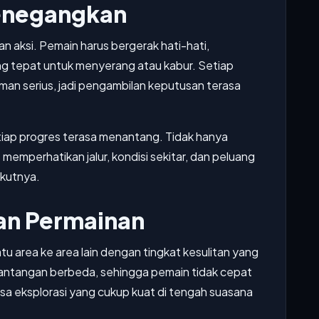
enegangkan
an aksi. Pemain harus bergerak hati-hati,
g tepat untuk menyerang atau kabur. Setiap
an serius, jadi pengambilan keputusan terasa
iap progres terasa menantang. Tidak hanya
emperhatikan jalur, kondisi sekitar, dan peluang
ikutnya.
an Permainan
tu area ke area lain dengan tingkat kesulitan yang
tantangan berbeda, sehingga pemain tidak cepat
a eksplorasi yang cukup kuat di tengah suasana