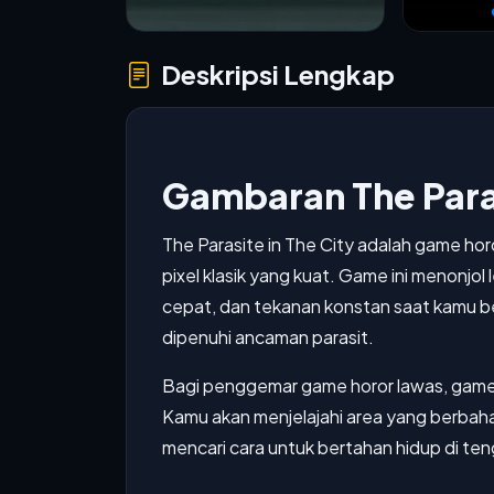
Deskripsi Lengkap
Gambaran The Paras
The Parasite in The City adalah game h
pixel klasik yang kuat. Game ini menonj
cepat, dan tekanan konstan saat kamu b
dipenuhi ancaman parasit.
Bagi penggemar game horor lawas, game 
Kamu akan menjelajahi area yang berbah
mencari cara untuk bertahan hidup di ten