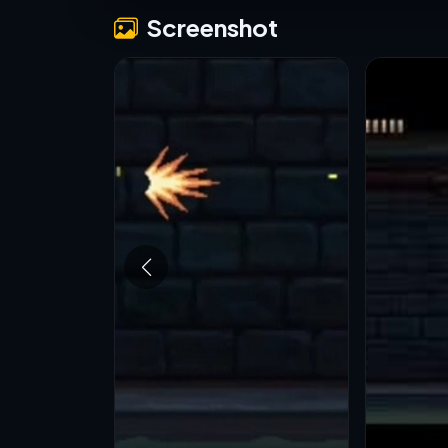
Screenshot