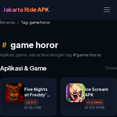
Jakarta Ride APK
Beranda
Tag: game horor
game horor
Aplikasi, game, dan artikel dengan tag
#game horor
Aplikasi & Game
13 item
Five Nights
Ice Scream
at Freddy's
APK
2 APK
v2.0.7
v1.3.3696
116.3 MB
109.91 MB