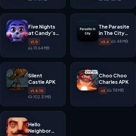
Five Nights
The Parasite
at Candy’s
in The City
APK
APK
48 MB
v1.0
v3.4
111.64 MB
Silent
Choo Choo
Castle APK
Charles APK
118 MB
v1.4.10
v3
102.31 MB
Hello
Neighbor