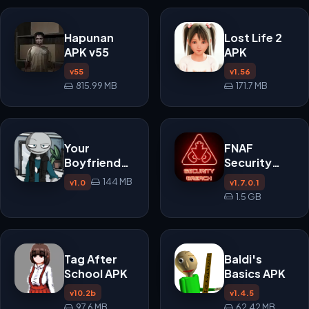
Hapunan
Lost Life 2
APK v55
APK
v55
v1.56
815.99 MB
171.7 MB
Your
FNAF
Boyfriend
Security
Game APK
Breach APK
144 MB
v1.0
v1.7.0.1
v1.0
1.5 GB
Tag After
Baldi's
School APK
Basics APK
v10.2b
v1.4.5
97.6 MB
62.42 MB