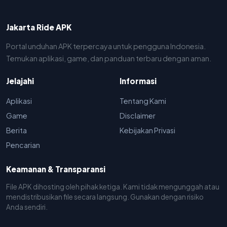
Jakarta Ride APK
Portal unduhan APK terpercaya untuk pengguna Indonesia.
Temukan aplikasi, game, dan panduan terbaru dengan aman.
Jelajahi
Informasi
Aplikasi
Tentang Kami
Game
Disclaimer
Berita
Kebijakan Privasi
Pencarian
Keamanan & Transparansi
File APK dihosting oleh pihak ketiga. Kami tidak mengunggah atau
mendistribusikan file secara langsung. Gunakan dengan risiko
Anda sendiri.