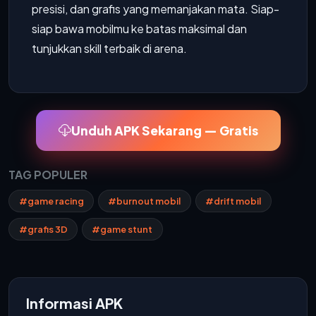
presisi, dan grafis yang memanjakan mata. Siap-
siap bawa mobilmu ke batas maksimal dan
tunjukkan skill terbaik di arena.
Unduh APK Sekarang — Gratis
TAG POPULER
#game racing
#burnout mobil
#drift mobil
#grafis 3D
#game stunt
Informasi APK