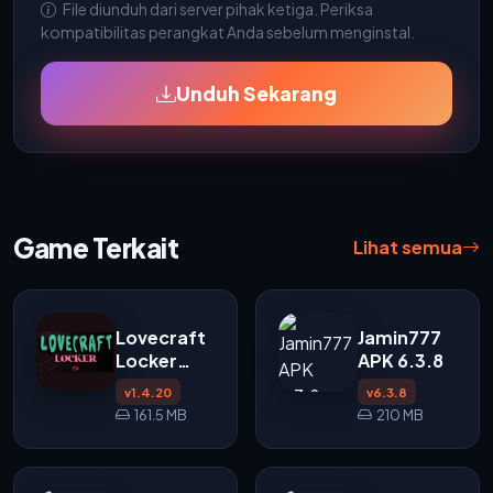
File diunduh dari server pihak ketiga. Periksa
kompatibilitas perangkat Anda sebelum menginstal.
Unduh Sekarang
Game Terkait
Lihat semua
Lovecraft
Jamin777
Locker
APK 6.3.8
APK
v1.4.20
v6.3.8
v1.4.20
161.5 MB
210 MB