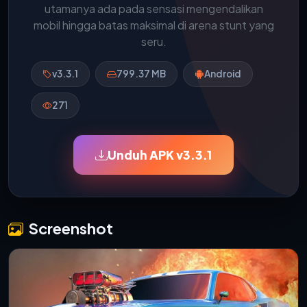
utamanya ada pada sensasi mengendalikan
mobil hingga batas maksimal di arena stunt yang
seru.
v3.3.1
799.37 MB
Android
271
Unduh APK v3.3.1
Screenshot