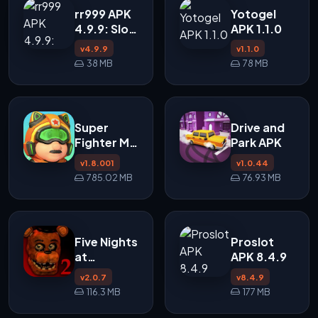
rr999 APK
Yotogel
4.9.9: Slot
APK 1.1.0
Online
v4.9.9
v1.1.0
Seru
38 MB
78 MB
dengan
Animasi
Halus
Super
Drive and
Fighter M
Park APK
APK
v1.8.001
v1.0.44
785.02 MB
76.93 MB
Five Nights
Proslot
at
APK 8.4.9
Freddy's 2
v2.0.7
v8.4.9
APK
116.3 MB
177 MB