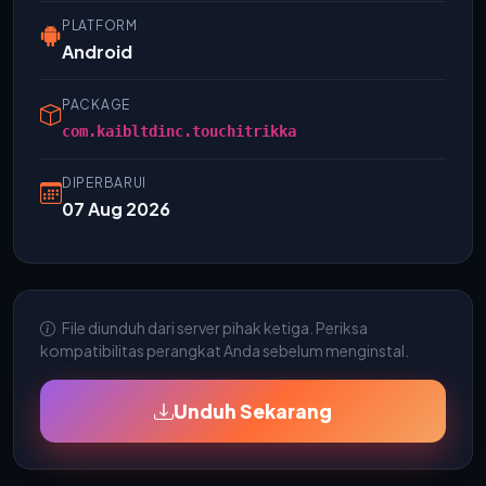
PLATFORM
Android
PACKAGE
com.kaibltdinc.touchitrikka
DIPERBARUI
07 Aug 2026
File diunduh dari server pihak ketiga. Periksa
kompatibilitas perangkat Anda sebelum menginstal.
Unduh Sekarang