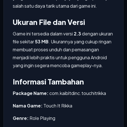
salah satu daya tarik utama dari game ini.
Ukuran File dan Versi
Game ini tersedia dalam versi
2.3
dengan ukuran
file sekitar
53 MB
. Ukurannya yang cukup ringan
membuat proses unduh dan pemasangan
menjadi lebih praktis untuk pengguna Android
yang ingin segera mencoba gameplay-nya.
Informasi Tambahan
Package Name:
com.kaibltdinc.touchitrikka
Nama Game:
Touch It Rikka
Genre:
Role Playing