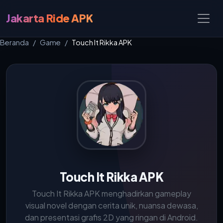
Jakarta Ride APK
Beranda
Game
Touch It Rikka APK
Touch It Rikka APK
Touch It Rikka APK menghadirkan gameplay
visual novel dengan cerita unik, nuansa dewasa,
dan presentasi grafis 2D yang ringan di Android.