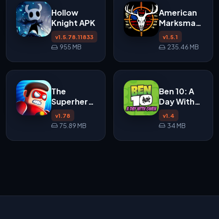
Hollow
American
Knight APK
Marksman
APK
v1.5.78.11833
v1.5.1
955 MB
235.46 MB
The
Ben 10: A
Superhero
Day With
League
Gwen APK
v1.78
v1.4
APK
1.4
75.89 MB
34 MB