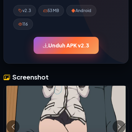
v2.3
53 MB
Android
116
Unduh APK v2.3
Screenshot