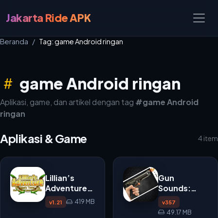
Jakarta Ride APK
Beranda
Tag: game Android ringan
game Android ringan
Aplikasi, game, dan artikel dengan tag
#game Android
ringan
Aplikasi & Game
4 item
Lillian’s
Gun
Adventure
Sounds:
APK
Gun
419 MB
v1.21
v357
Simulator
49.17 MB