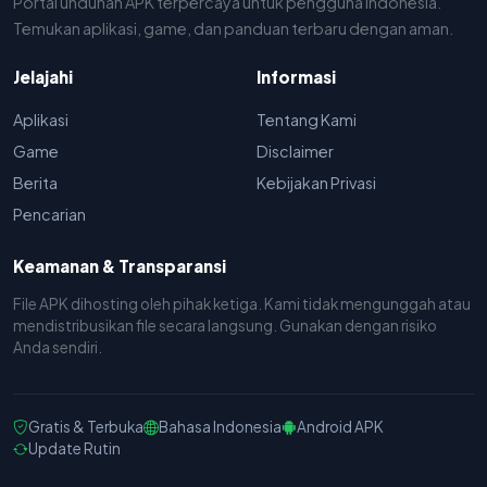
Portal unduhan APK terpercaya untuk pengguna Indonesia.
Temukan aplikasi, game, dan panduan terbaru dengan aman.
Jelajahi
Informasi
Aplikasi
Tentang Kami
Game
Disclaimer
Berita
Kebijakan Privasi
Pencarian
Keamanan & Transparansi
File APK dihosting oleh pihak ketiga. Kami tidak mengunggah atau
mendistribusikan file secara langsung. Gunakan dengan risiko
Anda sendiri.
Gratis & Terbuka
Bahasa Indonesia
Android APK
Update Rutin