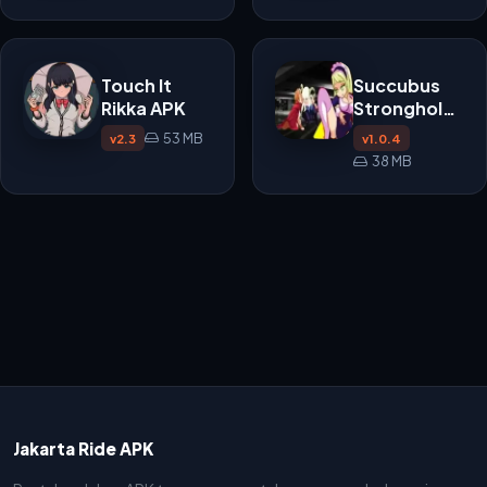
APK
Touch It
Succubus
Rikka APK
Stronghold
APK
53 MB
v2.3
v1.0.4
38 MB
Jakarta Ride APK