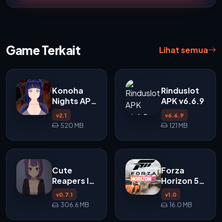
Game Terkait
Lihat semua
Konoha
Rinduslot
Nights APK
APK v6.6.9
v2.1
v2.1
v6.6.9
520 MB
121 MB
Cute
Forza
Reapers In
Horizon 5
My Room
APK
v0.7.1
v1.0
APK
306.6 MB
16.0 MB