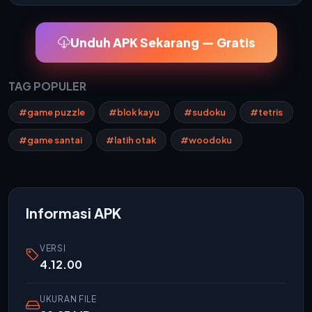
Unduh APK Sekarang — Gratis
TAG POPULER
#game puzzle
#blok kayu
#sudoku
#tetris
#game santai
#latih otak
#woodoku
Informasi APK
VERSI
4.12.00
UKURAN FILE