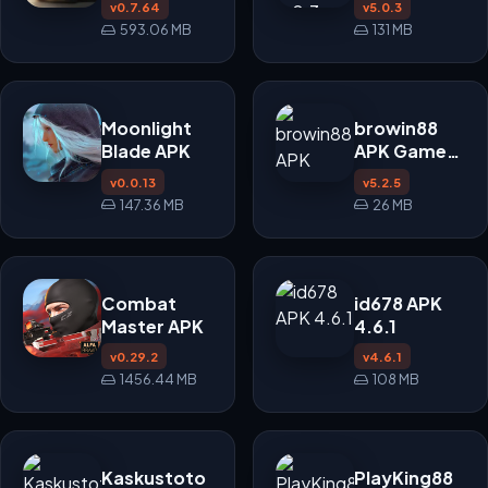
v0.7.64
v5.0.3
593.06 MB
131 MB
Moonlight
browin88
Blade APK
APK Game
Slot Online
v0.0.13
v5.2.5
Seru
147.36 MB
26 MB
Combat
id678 APK
Master APK
4.6.1
v0.29.2
v4.6.1
1456.44 MB
108 MB
Kaskustoto
PlayKing88