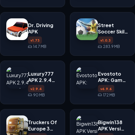
Dr. Driving
Street
APK
Soccer Skills
APK
v1.73
v1.0.3
14.7 MB
283.9 MB
Luxury777
Evostoto
APK 2.9.4
APK: Game
Download
Slot Online
v2.9.4
v6.9.6
Game Slot
Seru dan
90 MB
172 MB
Seru
Ringan
Truckers Of
Bigwin138
Europe 3
APK Versi
APK
5.0.3