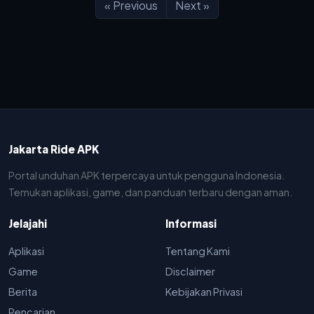
« Previous
Next »
Jakarta Ride APK
Portal unduhan APK terpercaya untuk pengguna Indonesia.
Temukan aplikasi, game, dan panduan terbaru dengan aman.
Jelajahi
Informasi
Aplikasi
Tentang Kami
Game
Disclaimer
Berita
Kebijakan Privasi
Pencarian