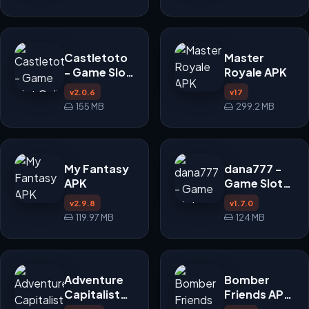
Castletoto
Master
- Game Slot
Royale APK
Online Seru
v2.0.6
v17
dengan
155 MB
299.2 MB
Bonus
Menarik
My Fantasy
dana777 -
APK
Game Slot
Online Seru
v2.9.8
v1.7.0
dengan
119.97 MB
124 MB
Bonus
Harian
Adventure
Bomber
Capitalist
Friends APK
APK
v6.02