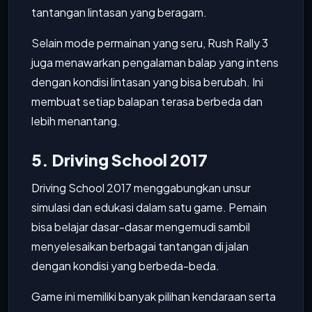
tantangan lintasan yang beragam.
Selain mode permainan yang seru, Rush Rally 3
juga menawarkan pengalaman balap yang intens
dengan kondisi lintasan yang bisa berubah. Ini
membuat setiap balapan terasa berbeda dan
lebih menantang.
5. Driving School 2017
Driving School 2017 menggabungkan unsur
simulasi dan edukasi dalam satu game. Pemain
bisa belajar dasar-dasar mengemudi sambil
menyelesaikan berbagai tantangan di jalan
dengan kondisi yang berbeda-beda.
Game ini memiliki banyak pilihan kendaraan serta