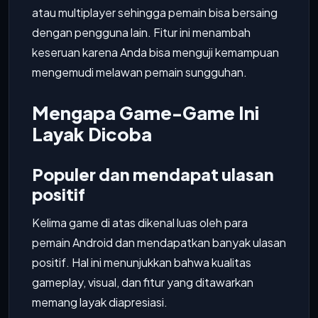
atau multiplayer sehingga pemain bisa bersaing
dengan pengguna lain. Fitur ini menambah
keseruan karena Anda bisa menguji kemampuan
mengemudi melawan pemain sungguhan.
Mengapa Game-Game Ini
Layak Dicoba
Populer dan mendapat ulasan
positif
Kelima game di atas dikenal luas oleh para
pemain Android dan mendapatkan banyak ulasan
positif. Hal ini menunjukkan bahwa kualitas
gameplay, visual, dan fitur yang ditawarkan
memang layak diapresiasi.