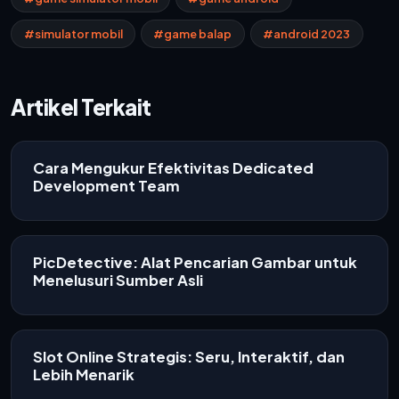
#simulator mobil
#game balap
#android 2023
Artikel Terkait
Cara Mengukur Efektivitas Dedicated
Development Team
PicDetective: Alat Pencarian Gambar untuk
Menelusuri Sumber Asli
Slot Online Strategis: Seru, Interaktif, dan
Lebih Menarik