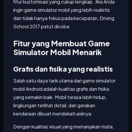
fitur kustomisasi yang cukup lengkap. Jika Anda
ingin game simulator mobil yang lebih realistis
dan tidak hanya fokus pada kecepatan, Driving
School 2017 patut dicoba.
Fitur yang Membuat Game
Simulator Mobil Menarik
Grafis dan fisika yang realistis
Salah satu daya tarik utama dari game simulator
mobil Android adalah kualitas grafis dan fisika
yang semakin baik. Mobil terasa lebih hidup,
lingkungan terlihat detail, dan gerakan
kendaraan dibuat mendekati aslinya.
Dengan kualitas visual yang memanjakan mata,