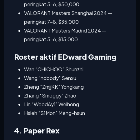
peringkat 5–6, $50,000
VALORANT Masters Shanghai 2024 —
peringkat 7–8, $35,000
VALORANT Masters Madrid 2024 —
peringkat 5–6, $15,000
Roster aktif EDward Gaming
Wan “CHICHOO” Shunzhi
Wang “nobody” Senxu
Zheng “ZmjjKK” Yongkang
Zhang “Smoggy” Zhao
Lin “WoodAy1” Weihong
Hsieh “S1Mon” Meng-hsun
4. Paper Rex