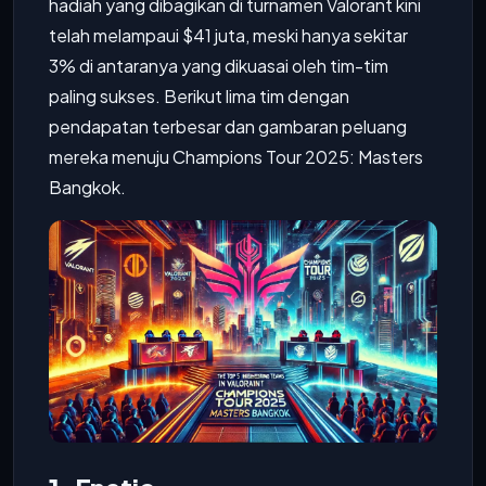
hadiah yang dibagikan di turnamen Valorant kini
telah melampaui $41 juta, meski hanya sekitar
3% di antaranya yang dikuasai oleh tim-tim
paling sukses. Berikut lima tim dengan
pendapatan terbesar dan gambaran peluang
mereka menuju Champions Tour 2025: Masters
Bangkok.