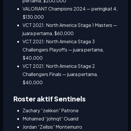
pertama, $200,000
VALORANT Champions 2024 — peringkat 4,
$130,000
VCT 2021: North America Stage 1 Masters —
juara pertama, $60,000
VCT 2021: North America Stage 3
Challengers Playoffs — juara pertama,
$40,000
VCT 2021: North America Stage 2
Challengers Finals — juara pertama,
$40,000
Roster aktif Sentinels
Zachary “zekken” Patrone
Mohamed “johnqt” Ouarid
Jordan “Zellsis” Montemurro