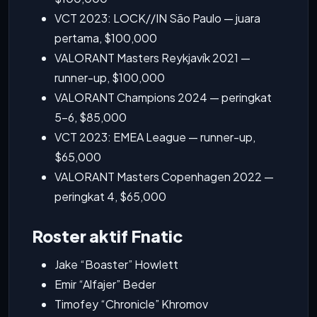
VCT 2023: LOCK//IN São Paulo — juara
pertama, $100,000
VALORANT Masters Reykjavík 2021 —
runner-up, $100,000
VALORANT Champions 2024 — peringkat
5–6, $85,000
VCT 2023: EMEA League — runner-up,
$65,000
VALORANT Masters Copenhagen 2022 —
peringkat 4, $65,000
Roster aktif Fnatic
Jake “Boaster” Howlett
Emir “Alfajer” Beder
Timofey “Chronicle” Khromov