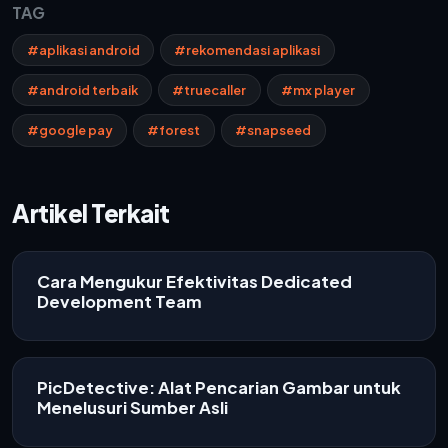
TAG
#aplikasi android
#rekomendasi aplikasi
#android terbaik
#truecaller
#mx player
#google pay
#forest
#snapseed
Artikel Terkait
Cara Mengukur Efektivitas Dedicated
Development Team
PicDetective: Alat Pencarian Gambar untuk
Menelusuri Sumber Asli