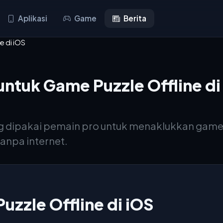
Aplikasi
Game
Berita
e di iOS
untuk Game Puzzle Offline di
ing dipakai pemain pro untuk menaklukkan game p
tanpa internet.
zzle Offline di iOS