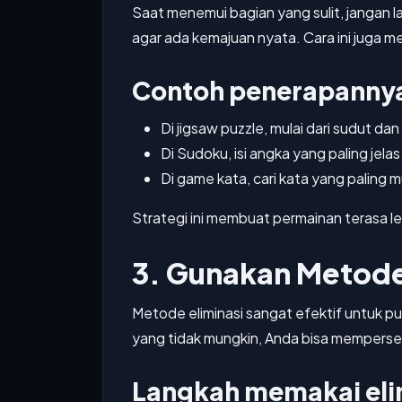
Saat menemui bagian yang sulit, jangan l
agar ada kemajuan nyata. Cara ini juga 
Contoh penerapanny
Di jigsaw puzzle, mulai dari sudut dan
Di Sudoku, isi angka yang paling jelas
Di game kata, cari kata yang paling m
Strategi ini membuat permainan terasa le
3. Gunakan Metode
Metode eliminasi sangat efektif untuk p
yang tidak mungkin, Anda bisa memperse
Langkah memakai eli