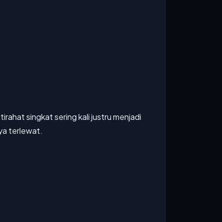
irahat singkat sering kali justru menjadi
ya terlewat.