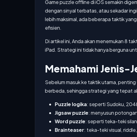
Game puzzle offline di iOS semakin digem
dengan sinyal terbatas, atau sekadar in
lebih maksimal, ada beberapa taktik yan
efisien.
Di artikel ini, Anda akan menemukan 8 t
iPad. Strategi ini tidak hanya berguna unt
Memahami Jenis-Je
Sebelum masuk ke taktik utama, penting
berbeda, sehingga strategi yang tepat 
Puzzle logika
: seperti Sudoku, 20
Jigsaw puzzle
: menyusun potongan
Word puzzle
: seperti teka-teki sil
Brainteaser
: teka-teki visual, rid