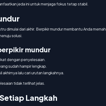
aatkan jeda ini untuk menjaga fokus tetap stabil.
undur
stru dimulai dari akhir. Berpikir mundur membantu Anda mema
enuju solusi.
erpikir mundur
dekat dengan penyelesaian.
r yang sudah hampir lengkap.
il akhirnya lalu cari urutan langkahnya.
esaian tidak terlihat jelas.
t Setiap Langkah