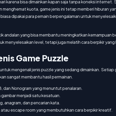
ari karena bisa dimainkan kapan saja tanpa koneksi internet.
gin menghemat kuota, game jenis ini tetap memberi hiburan y
g biasa dipakai para pemain berpengalaman untuk menyelesai
aktik andalan yang bisa membantu meningkatkan kemampuan be
uk menyelesaikan level, tetapi juga melatih cara berpikir yang 
nis Game Puzzle
 untuk mengenali jenis puzzle yang sedang dimainkan. Setia
akan sangat membantu hasil permainan.
48, dan Nonogram yang menuntut penalaran.
 gambar menjadi satu kesatuan.
ang, anagram, dan pencarian kata.
dle, atau escape room yang membutuhkan cara berpikir kreatif.