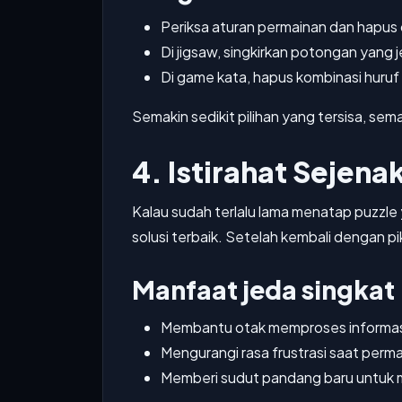
Periksa aturan permainan dan hapus 
Di jigsaw, singkirkan potongan yang 
Di game kata, hapus kombinasi huruf
Semakin sedikit pilihan yang tersisa, s
4. Istirahat Sejenak
Kalau sudah terlalu lama menatap puzzle ya
solusi terbaik. Setelah kembali dengan p
Manfaat jeda singkat
Membantu otak memproses informasi
Mengurangi rasa frustrasi saat permai
Memberi sudut pandang baru untuk 