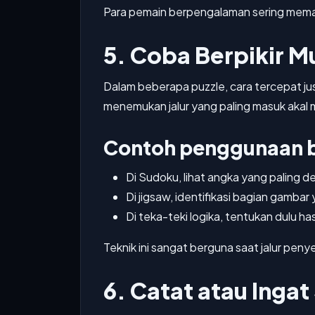
Para pemain berpengalaman sering memanf
5. Coba Berpikir M
Dalam beberapa puzzle, cara tercepat ju
menemukan jalur yang paling masuk akal m
Contoh penggunaan b
Di Sudoku, lihat angka yang paling 
Di jigsaw, identifikasi bagian gamba
Di teka-teki logika, tentukan dulu has
Teknik ini sangat berguna saat jalur penyel
6. Catat atau Inga