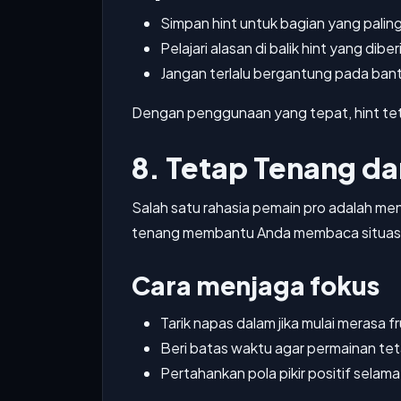
Simpan hint untuk bagian yang paling 
Pelajari alasan di balik hint yang diber
Jangan terlalu bergantung pada ba
Dengan penggunaan yang tepat, hint te
8. Tetap Tenang da
Salah satu rahasia pemain pro adalah men
tenang membantu Anda membaca situasi d
Cara menjaga fokus
Tarik napas dalam jika mulai merasa fr
Beri batas waktu agar permainan tet
Pertahankan pola pikir positif selam