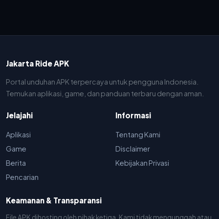
Jakarta Ride APK
Portal unduhan APK terpercaya untuk pengguna Indonesia.
Temukan aplikasi, game, dan panduan terbaru dengan aman.
Jelajahi
Informasi
Aplikasi
Tentang Kami
Game
Disclaimer
Berita
Kebijakan Privasi
Pencarian
Keamanan & Transparansi
File APK dihosting oleh pihak ketiga. Kami tidak mengunggah atau