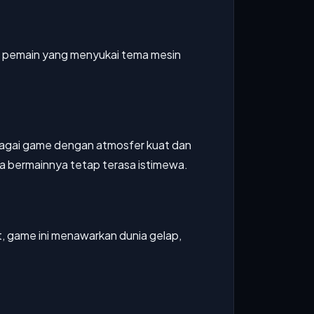
gi pemain yang menyukai tema mesin
bagai game dengan atmosfer kuat dan
sa bermainnya tetap terasa istimewa.
, game ini menawarkan dunia gelap,