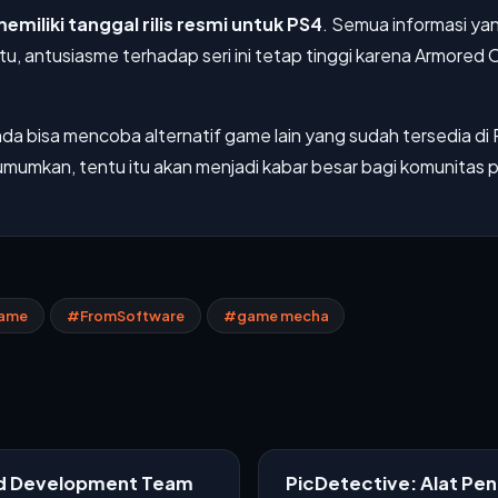
miliki tanggal rilis resmi untuk PS4
. Semua informasi ya
u, antusiasme terhadap seri ini tetap tinggi karena Armored 
bisa mencoba alternatif game lain yang sudah tersedia di P
mumkan, tentu itu akan menjadi kabar besar bagi komunitas p
game
#FromSoftware
#game mecha
ed Development Team
PicDetective: Alat Pe