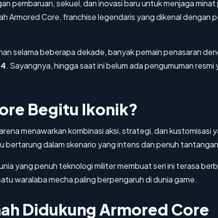
an pembaruan, sekuel, dan inovasi baru untuk menjaga minat 
ah Armored Core, franchise legendaris yang dikenal dengan 
an selama beberapa dekade, banyak pemain penasaran dengan 
S4
. Sayangnya, hingga saat ini belum ada pengumuman resmi
re Begitu Ikonik?
 karena menawarkan kombinasi aksi, strategi, dan kustomisas
lu bertarung dalam skenario yang intens dan penuh tantangan
nia yang penuh teknologi militer membuat seri ini terasa berb
satu waralaba mecha paling berpengaruh di dunia game.
nah Didukung Armored Core