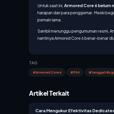
Untuk saat ini,
Armored Core 6 belum me
harapan dari para penggemar. Meski begit
pemain lama.
Sambil menunggu pengumuman resmi, Anda 
nantinya Armored Core 6 benar-benar diu
TAG
#Armored Core 6
#PS4
#tanggal rilis 
Artikel Terkait
Cara Mengukur Efektivitas Dedicat