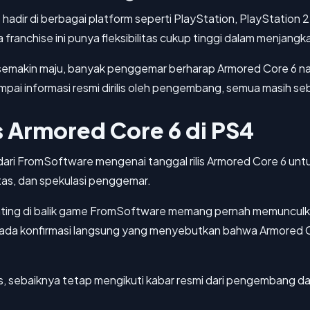
hadir di berbagai platform seperti PlayStation, PlayStation 
 franchise ini punya fleksibilitas cukup tinggi dalam menjang
emakin maju, banyak penggemar berharap Armored Core 6 nant
ai informasi resmi dirilis oleh pengembang, semua masih se
is Armored Core 6 di PS4
dari FromSoftware mengenai tanggal rilis Armored Core 6 unt
itas, dan spekulasi penggemar.
ing di balik game FromSoftware memang pernah memunculka
 ada konfirmasi langsung yang menyebutkan bahwa Armored 
lis, sebaiknya tetap mengikuti kabar resmi dari pengembang d