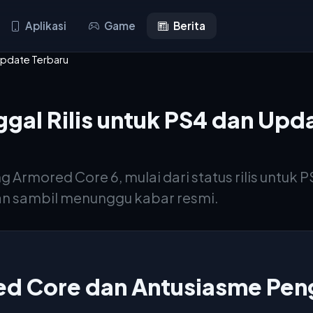
Aplikasi
Game
Berita
 Update Terbaru
gal Rilis untuk PS4 dan Upd
rmored Core 6, mulai dari status rilis untuk 
an sambil menunggu kabar resmi.
ed Core dan Antusiasme Pe