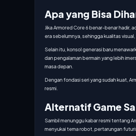
Apa yang Bisa Dih
Jika Armored Core 6 benar-benar hadir, a
era sebelumnya, sehingga kualitas visual, 
Selain itu, konsol generasi baru menawar
dan pengalaman bermain yang lebih imersif
masa depan.
Dengan fondasi seri yang sudah kuat, Ar
resmi.
Alternatif Game S
Sambil menunggu kabar resmi tentang Ar
menyukai tema robot, pertarungan futuri