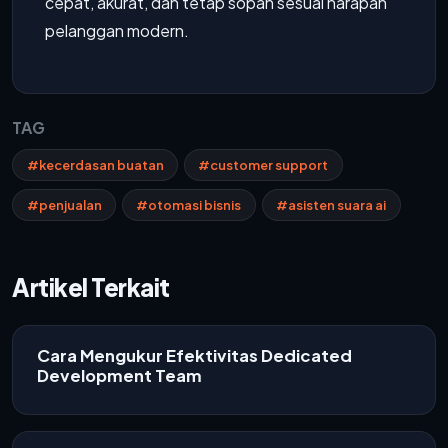
cepat, akurat, dan tetap sopan sesuai harapan
pelanggan modern.
TAG
#kecerdasan buatan
#customer support
#penjualan
#otomasi bisnis
#asisten suara ai
Artikel Terkait
Cara Mengukur Efektivitas Dedicated
Development Team