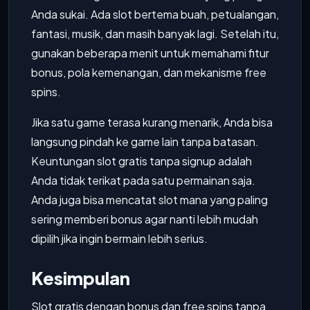
Anda sukai. Ada slot bertema buah, petualangan,
fantasi, musik, dan masih banyak lagi. Setelah itu,
gunakan beberapa menit untuk memahami fitur
bonus, pola kemenangan, dan mekanisme free
spins.
Jika satu game terasa kurang menarik, Anda bisa
langsung pindah ke game lain tanpa batasan.
Keuntungan slot gratis tanpa signup adalah
Anda tidak terikat pada satu permainan saja.
Anda juga bisa mencatat slot mana yang paling
sering memberi bonus agar nanti lebih mudah
dipilih jika ingin bermain lebih serius.
Kesimpulan
Slot gratis dengan bonus dan free spins tanpa