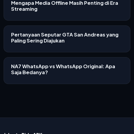
Mengapa Media Offline Masih Penting di Era
Streaming
Pertanyaan Seputar GTA San Andreas yang
Paling Sering Diajukan
NA7 WhatsApp vs WhatsApp Original: Apa
Saja Bedanya?