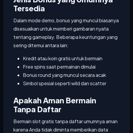
Tersedia
Dalam mode demo, bonus yang muncul biasanya
disesuaikan untuk memberi gambaran nyata
tentang gameplay. Beberapa keuntungan yang
sering ditemui antara lain:
Kredit atau koin gratis untuk bermain
Free spins saat permainan dimulai
Bonus round yang muncul secara acak
Simbol spesial seperti wild dan scatter
Apakah Aman Bermain
Tanpa Daftar
Bermain slot gratis tanpa daftar umumnya aman
karena Anda tidak diminta memberikan data