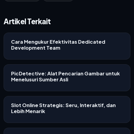
Artikel Terkait
Cara Mengukur Efektivitas Dedicated
Development Team
PicDetective: Alat Pencarian Gambar untuk
Menelusuri Sumber Asli
Slot Online Strategis: Seru, Interaktif, dan
Lebih Menarik