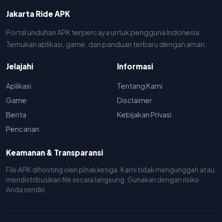
Jakarta Ride APK
Portal unduhan APK terpercaya untuk pengguna Indonesia.
Temukan aplikasi, game, dan panduan terbaru dengan aman.
Jelajahi
Informasi
Aplikasi
Tentang Kami
Game
Disclaimer
Berita
Kebijakan Privasi
Pencarian
Keamanan & Transparansi
File APK dihosting oleh pihak ketiga. Kami tidak mengunggah atau
mendistribusikan file secara langsung. Gunakan dengan risiko
Anda sendiri.