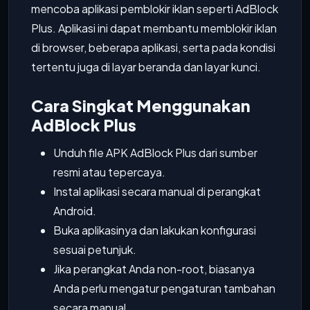
mencoba aplikasi pemblokir iklan seperti AdBlock
Plus. Aplikasi ini dapat membantu memblokir iklan
di browser, beberapa aplikasi, serta pada kondisi
tertentu juga di layar beranda dan layar kunci.
Cara Singkat Menggunakan
AdBlock Plus
Unduh file APK AdBlock Plus dari sumber
resmi atau tepercaya.
Instal aplikasi secara manual di perangkat
Android.
Buka aplikasinya dan lakukan konfigurasi
sesuai petunjuk.
Jika perangkat Anda non-root, biasanya
Anda perlu mengatur pengaturan tambahan
secara manual.