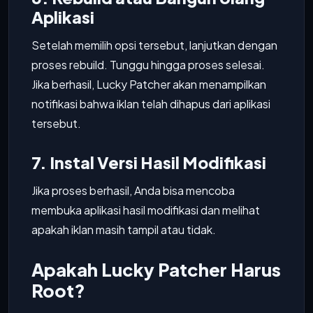
Aplikasi
Setelah memilih opsi tersebut, lanjutkan dengan
proses rebuild. Tunggu hingga proses selesai.
Jika berhasil, Lucky Patcher akan menampilkan
notifikasi bahwa iklan telah dihapus dari aplikasi
tersebut.
7. Instal Versi Hasil Modifikasi
Jika proses berhasil, Anda bisa mencoba
membuka aplikasi hasil modifikasi dan melihat
apakah iklan masih tampil atau tidak.
Apakah Lucky Patcher Harus
Root?