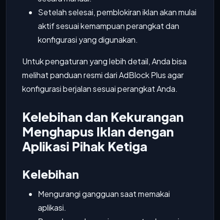
Setelah selesai, pemblokiran iklan akan mulai
aktif sesuai kemampuan perangkat dan
konfigurasi yang digunakan.
Untuk pengaturan yang lebih detail, Anda bisa
melihat panduan resmi dari AdBlock Plus agar
konfigurasi berjalan sesuai perangkat Anda.
Kelebihan dan Kekurangan
Menghapus Iklan dengan
Aplikasi Pihak Ketiga
Kelebihan
Mengurangi gangguan saat memakai
aplikasi.