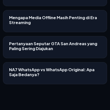
Mengapa Media Offline Masih Penting di Era
Streaming
Pertanyaan Seputar GTA San Andreas yang
Paling Sering Diajukan
NA7 WhatsApp vs WhatsApp Original: Apa
Saja Bedanya?