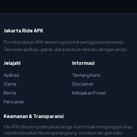
Jakarta Ride APK
Portal unduhan APK terpercaya untuk pengguna Indonesia.
Temukan aplikasi, game, dan panduan terbaru dengan aman.
Jelajahi
Informasi
Aplikasi
Tentang Kami
Game
Disclaimer
Berita
Kebijakan Privasi
Pencarian
Keamanan & Transparansi
File APK dihosting oleh pihak ketiga. Kami tidak mengunggah atau
mendistribusikan file secara langsung. Gunakan dengan risiko