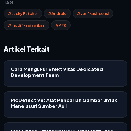
TAG
#Lucky Patcher
#Android
#verifikasi lisensi
#modifikasi aplikasi
#APK
Artikel Terkait
Cara Mengukur Efektivitas Dedicated
Development Team
PicDetective: Alat Pencarian Gambar untuk
Menelusuri Sumber Asli