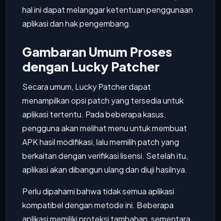
hal ini dapat melanggar ketentuan penggunaan
aplikasi dan hak pengembang.
Gambaran Umum Proses
dengan Lucky Patcher
Secara umum, Lucky Patcher dapat
menampilkan opsi patch yang tersedia untuk
aplikasi tertentu. Pada beberapa kasus,
pengguna akan melihat menu untuk membuat
APK hasil modifikasi, lalu memilih patch yang
berkaitan dengan verifikasi lisensi. Setelah itu,
aplikasi akan dibangun ulang dan diuji hasilnya.
Perlu dipahami bahwa tidak semua aplikasi
kompatibel dengan metode ini. Beberapa
aplikasi memiliki proteksi tambahan, sementara