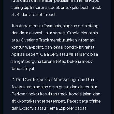
rute darat dan lintasan pedalaman, Hema Maps
sering dipilih karena cocok untuk jalur bush, track
4x4, dan area off-road.
Jika Anda menuju Tasmania, siapkan peta hiking
dan data elevasi. Jalur seperti Cradle Mountain
atau Overland Track membutuhkan informasi
kontur, waypoint, dan lokasi pondok istirahat.
Aplikasi seperti Gaia GPS atau AllTrails Pro bisa
sangat berguna karena tetap bekerja meski
tanpa sinyal.
Di Red Centre, sekitar Alice Springs dan Uluru,
fokus utama adalah peta gurun dan akses jalur.
Periksa tingkat kesulitan track, kondisi jalan, dan
titik kontak ranger setempat. Paket peta offline
dari ExplorOz atau Hema Explorer dapat