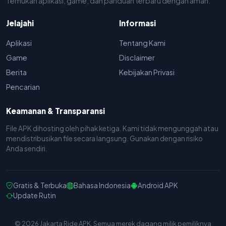
Temukan aplikasi, game, dan panduan terbaru dengan aman.
Jelajahi
Informasi
Aplikasi
Tentang Kami
Game
Disclaimer
Berita
Kebijakan Privasi
Pencarian
Keamanan & Transparansi
File APK dihosting oleh pihak ketiga. Kami tidak mengunggah atau
mendistribusikan file secara langsung. Gunakan dengan risiko
Anda sendiri.
Gratis & Terbuka
Bahasa Indonesia
Android APK
Update Rutin
© 2026 Jakarta Ride APK. Semua merek dagang milik pemiliknya