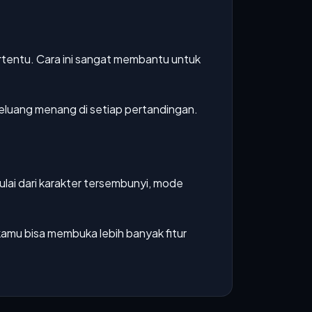
ertentu. Cara ini sangat membantu untuk
eluang menang di setiap pertandingan.
ai dari karakter tersembunyi, mode
 kamu bisa membuka lebih banyak fitur