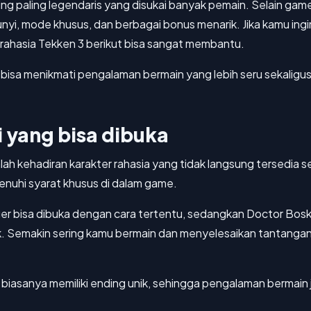
ting paling legendaris yang disukai banyak pemain. Selain ga
nyi, mode khusus, dan berbagai bonus menarik. Jika kamu ing
 rahasia Tekken 3 berikut bisa sangat membantu.
isa menikmati pengalaman bermain yang lebih seru sekaligus
 yang bisa dibuka
lah kehadiran karakter rahasia yang tidak langsung tersedia
nuhi syarat khusus di dalam game.
ger bisa dibuka dengan cara tertentu, sedangkan Doctor Bos
k. Semakin sering kamu bermain dan menyelesaikan tantanga
 biasanya memiliki ending unik, sehingga pengalaman bermain j